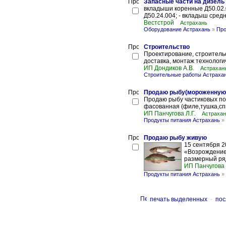
Запасные части на дизель
вкладыши коренные Д50.02.0
Д50.24.004; - вкладыш средн
Вестстрой
Астрахань
Оборудование Астрахань
»
Про
Строительство
Проектирование, строительс
доставка, монтаж технологич
ИП Дондиков А.В.
Астрахан
Строительные работы Астраха
Продаю рыбу(мороженную
Продаю рыбу частиковых по
фасованная (филе,тушка,спи
ИП Панчугова Л.Г.
Астрахан
Продукты питания Астрахань
»
Продаю рыбу живую
15 сентября 2
«Возрождение»
размерный ряд
ИП Панчугова 
Продукты питания Астрахань
»
печать выделенных
-
пос