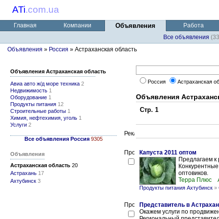
ATi
.
com.ua
Главная
Компании
Объявления
Работа
Все объявления
(3
Объявления
»
Россия
» Астраханская область
Объявления Астраханская область
Россия
Астраханская о
Авиа авто ж/д море техника
2
Недвижимость
1
Объявления Астраханс
Оборудование
1
Продукты питания
12
Стр. 1
Строительные работы
1
Химия, нефтехимия, уголь
1
Услуги
2
Все объявления Россия
9305
Капуста 2011 оптом
Объявления
Предлагаем к 
Астраханская область
20
Конкурентные
оптовиков.
Астрахань
17
Терра Плюс
Ахтубинск
3
Продукты питания Ахтубинск
»
Представитель в Астрахан
Окажем услуги по продвиже
Региональный представител