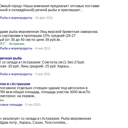
Южный город» Наша компания предлагает оптовые поставки
ной и охлаждённой) речной рыбы и приглашает...
Рыба и морепродукты
-
15 фев 2011
одаже рыба мороженная Лещ морской брикетная заморозка:
 сортировки в пропорции 15% средний (26-27
 (от 30 до 40 см) по цене 39 руб./кг...
Л.Г.
Астрахань
Рыба и морепродукты
-
6 янв 2011
 речная рыба
о склада в г.Астрахани: Сом потр.см (1-3кг)-27руб.
ая -20 руб. Линь средний- 25 руб. Карась...
Рыба и морепродукты
-
3 янв 2011
лон в г.Астрахани
хэтажное отдельно стоящее здание под автосалон в
1780 кв.м общая площадь, площадь участка 3000 кв.м.По
смотрено: на первом...
ань
говые площади
-
5 сен 2010
 реализует со склада в г.Астрахани: Рыба мороженная
 Щука потр., Карась, Сазан, Толстолобик,...