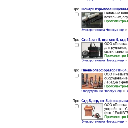
Фонари взрывозащищенные
Головные наш
пожарных, сл
Промэлектро-
Электротехника Новокузнецк
»
Сгв-2, сгг-5, нгр, спв-9, сгд
ООО «Пневмат
для рудников,
светильники щ
Промэлектро-
Электротехника Новокузнецк
»
Пневмоперфоратор ПП-54, П
ООО Пневмати
оборудование 
Лебедка скреп
Промэлектро-
Оборудование Новокузнецк
»
Г
Сгд-5, нгр, сгг-5, фонарь 
ООО «Пневмат
устройство : 
(исп. 1ExdIIBT
Промэлектро-
Электротехника Новокузнецк
»