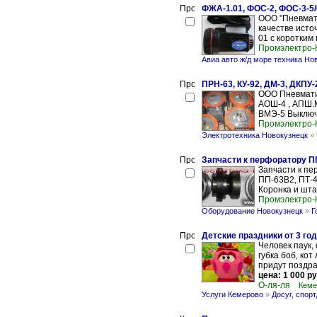
ФЖА-1.01, ФОС-2, ФОС-3-5/
ООО "Пневмати
качестве исто
01 с коротким
Промэлектро-
Авиа авто ж/д море техника Но
ПРН-63, КУ-92, ДМ-3, ДКПУ-
ООО Пневмати
АОШ-4 , АПШ.М
ВМЭ-5 Выключа
Промэлектро-
Электротехника Новокузнецк
»
Запчасти к перфоратору ПП
Запчасти к пе
ПП-63В2, ПТ-4
Коронка и шта
Промэлектро-
Оборудование Новокузнецк
»
Г
Детские праздники от 3 год
Человек паук,
губка боб, ко
придут поздра
цена: 1 000 ру
О-ля-ля
Кеме
Услуги Кемерово
»
Досуг, спорт