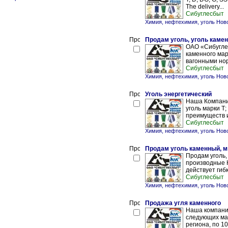
The delivery...
Сибуглесбыт
Химия, нефтехимия, уголь Нов
Продам уголь, уголь каме
ОАО «Сибуглес
каменного маро
вагонными нор
Сибуглесбыт
Химия, нефтехимия, уголь Нов
Уголь энергетический
Наша Компания
уголь марки Т
преимуществ и
Сибуглесбыт
Химия, нефтехимия, уголь Нов
Продам уголь каменный, м
Продам уголь, 
производные К
действует гибк
Сибуглесбыт
Химия, нефтехимия, уголь Нов
Продажа угля каменного
Наша компания
следующих мар
региона, по 1