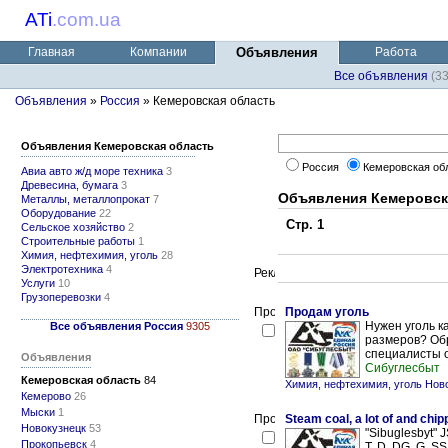
ATi
.
com.ua
Главная
Компании
Объявления
Работа
Все объявления
(3
Объявления
»
Россия
» Кемеровская область
Объявления Кемеровская область
Россия
Кемеровская об
Авиа авто ж/д море техника
3
Древесина, бумага
3
Объявления Кемеровск
Металлы, металлопрокат
7
Оборудование
22
Стр. 1
Сельское хозяйство
2
Строительные работы
1
Химия, нефтехимия, уголь
28
Электротехника
4
Услуги
10
Грузоперевозки
4
Продам уголь
Нужен уголь к
Все объявления Россия
9305
размеров? Об
специалисты о
Объявления
Сибуглесбыт
Кемеровская область
84
Химия, нефтехимия, уголь Нов
Кемерово
26
Мыски
1
Steam coal, a lot of and chipp
Новокузнецк
53
"Sibuglesbyt" J
Прокопьевск
4
T, D, DG, G, SS