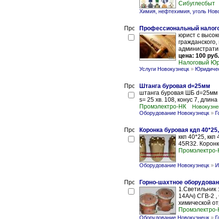
Сибуглесбыт
Химия, нефтехимия, уголь Нов
Профессиональный налог
юрист с высо
гражданского,
административ
цена: 100 руб.
Налоговый Ю
Услуги Новокузнецк
»
Юридичес
Штанга буровая d=25мм
штанга буровая ШБ d=25мм 
s= 25 хв. 108, конус 7, длин
Промэлектро-НК
Новокузне
Оборудование Новокузнецк
»
Г
Коронка буровая кдп 40*25,
ккп 40*25, ккп
45R32. Коронк
Промэлектро-
Оборудование Новокузнецк
»
И
Горно-шахтное оборудован
1.Светильник 
14А/ч) СГВ-2 
химической от
Промэлектро-
Оборудование Новокузнецк
»
Г