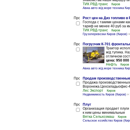
знакомства наши маршруты т
ТИК РВД-транс
Киров
Авиа авто ж/д море техника Кир
Рост цен на Диз топливо в
Господа с такими ценами как
тариф не менее 40 руб за км
ТИК РВД-транс
Киров
Грузоперевозки Киров (Киров)
Погрузчик К-701 фронталь
Трактор испол
ж/д тупика. На
отличном сост
цена: 950 000
Нефть
Киров
Авиа авто ж/д море техника Кир
Продам производственные
Продажа производственных 
Воронежа.Цехскладыофис-40
Лес Экспорт
Киров
Недвижимость Киров (Киров)
»
Плуг
Организация продает плуги 
к ним цены минимальные
Вятка Сельхозмаш
Киров
Сельское хозяйство Киров (Кир