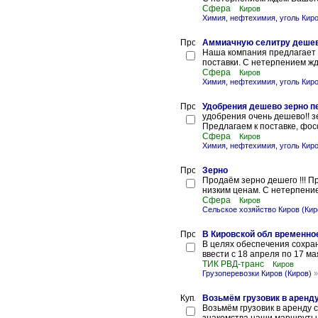
Сфера
Киров
Химия, нефтехимия, уголь Киро
Аммиачную селитру дешев
Наша компания предлагает к
поставки. С нетерпением жде
Сфера
Киров
Химия, нефтехимия, уголь Киро
Удобрения дешево зерно 
удобрения очень дешево!! зе
Предлагаем к поставке, фос
Сфера
Киров
Химия, нефтехимия, уголь Киро
Зерно
Продаём зерно дешего !!! П
низким ценам. С нетерпение
Сфера
Киров
Сельское хозяйство Киров (Кир
В Кировской обл временно
В целях обеспечения сохра
ввести с 18 апреля по 17 м
ТИК РВД-транс
Киров
Грузоперевозки Киров (Киров)
Возьмём грузовик в аренду
Возьмём грузовик в аренду 