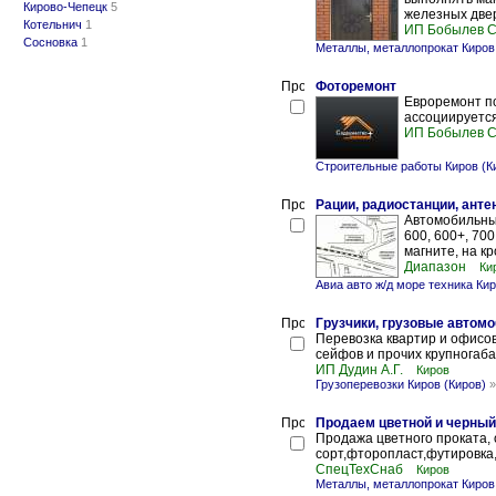
Кирово-Чепецк
5
железных двер
Котельнич
1
ИП Бобылев С
Сосновка
1
Металлы, металлопрокат Киров
Фоторемонт
Евроремонт по
ассоциируется
ИП Бобылев С
Строительные работы Киров (К
Рации, радиостанции, анте
Автомобильные 
600, 600+, 700
магните, на кр
Диапазон
Ки
Авиа авто ж/д море техника Кир
Грузчики, грузовые автом
Перевозка квартир и офисо
сейфов и прочих крупногаба
ИП Дудин А.Г.
Киров
Грузоперевозки Киров (Киров)
Продаем цветной и черный
Продажа цветного проката, 
сорт,фторопласт,футировка
СпецТехСнаб
Киров
Металлы, металлопрокат Киров