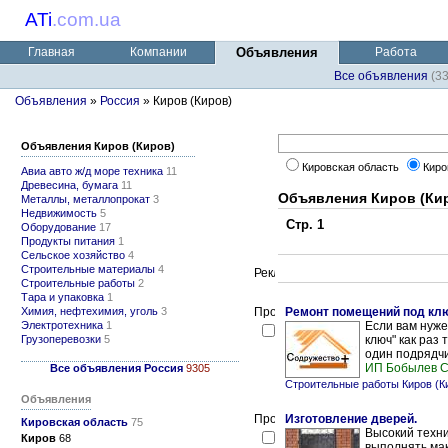
ATi
.
com.ua
Главная
Компании
Объявления
Работа
Все объявления
(3
Объявления
»
Россия
» Киров (Киров)
Объявления Киров (Киров)
Кировская область
Киро
Авиа авто ж/д море техника
11
Древесина, бумага
11
Объявления Киров (Ки
Металлы, металлопрокат
3
Недвижимость
5
Стр. 1
Оборудование
17
Продукты питания
1
Сельское хозяйство
4
Строительные материалы
4
Строительные работы
2
Тара и упаковка
1
Химия, нефтехимия, уголь
3
Ремонт помещений под кл
Электротехника
1
Если вам нуже
Грузоперевозки
5
ключ" как раз 
один подрядчи
ИП Бобылев С
Все объявления Россия
9305
Строительные работы Киров (К
Объявления
Изготовление дверей.
Кировская область
75
Высокий техни
Киров
68
выполнять ма