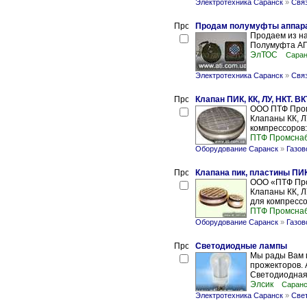
Электротехника Саранск
»
Свя
Продам полумуфты аппар
Продаем из н
Полумуфта АП-
ЭлТОС
Саран
Электротехника Саранск
»
Свя
Клапан ПИК, КК, ЛУ, НКТ. ВК
ООО ПТФ Пром
Клапаны КК, Л
компрессоров:
ПТФ Промсна
Оборудование Саранск
»
Газов
Клапана пик, пластины ПИ
ООО «ПТФ Про
Клапаны КК, Л
для компрессор
ПТФ Промсна
Оборудование Саранск
»
Газов
Светодиодные лампы
Мы рады Вам 
прожекторов. 
Светодиодная
Элсик
Саранс
Электротехника Саранск
»
Све