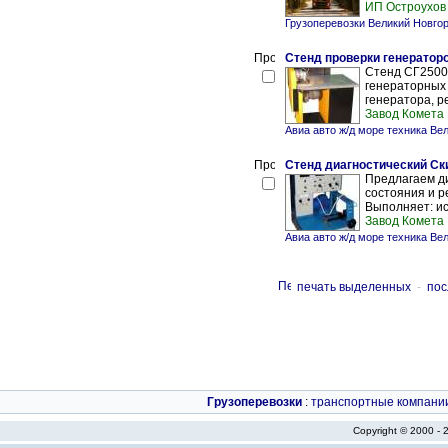
ИП Остроухов 
Грузоперевозки Великий Новго
Стенд проверки генератор
Стенд СГ2500 
генераторных 
генератора, р
Завод Комета
Авиа авто ж/д море техника Ве
Стенд диагностический Ск
Предлагаем ди
состояния и р
Выполняет: ис
Завод Комета
Авиа авто ж/д море техника Ве
печать выделенных
-
пос
Грузоперевозки
:
транспортные компани
Copyright © 2000 -