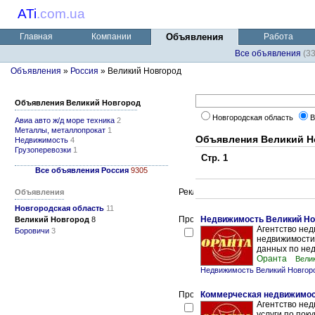
ATi
.
com.ua
Главная
Компании
Объявления
Работа
Все объявления
(3
Объявления
»
Россия
» Великий Новгород
Объявления Великий Новгород
Новгородская область
В
Авиа авто ж/д море техника
2
Металлы, металлопрокат
1
Объявления Великий Н
Недвижимость
4
Грузоперевозки
1
Стр. 1
Все объявления Россия
9305
Объявления
Новгородская область
11
Недвижимость Великий Но
Великий Новгород
8
Агентство нед
Боровичи
3
недвижимости 
данных по нед
Оранта
Вели
Недвижимость Великий Новгор
Коммерческая недвижимос
Агентство не
услуги по пок