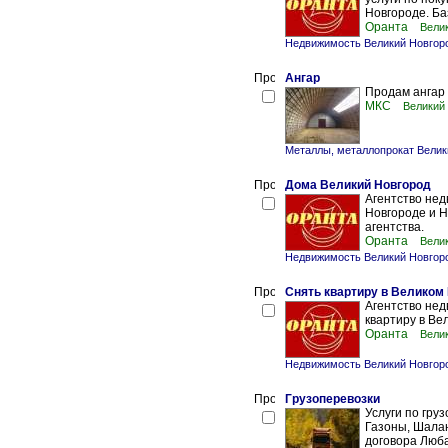
Новгороде. Ба
Оранта
Вели
Недвижимость Великий Новгор
Ангар
Продам ангар 
МКС
Великий
Металлы, металлопрокат Велик
Дома Великий Новгород
Агентство нед
Новгороде и Н
агентства.
Оранта
Вели
Недвижимость Великий Новгор
Снять квартиру в Великом
Агентство нед
квартиру в Ве
Оранта
Вели
Недвижимость Великий Новгор
Грузоперевозки
Услуги по гру
Газоны, Шалан
договора Люб