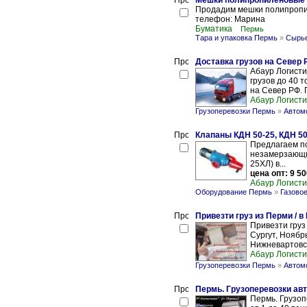
Мешки полипропиленовые 
Продадим мешки полипропил
телефон: Марина
Буматика
Пермь
Тара и упаковка Пермь
»
Сырье
Доставка грузов на Север 
Абаур Логистик
грузов до 40 
на Север РФ. 
Абаур Логисти
Грузоперевозки Пермь
»
Автом
Клапаны КДН 50-25, КДН 50
Предлагаем по
незамерзающий
25ХЛ) в...
цена опт: 9 50
Абаур Логисти
Оборудование Пермь
»
Газово
Привезти груз из Перми / в
Привезти груз
Сургут, Ноябр
Нижневартовск
Абаур Логисти
Грузоперевозки Пермь
»
Автом
Пермь. Грузоперевозки ав
Пермь. Грузоп