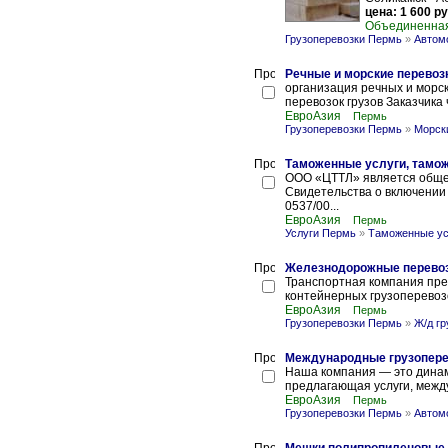
цена: 1 600 ру
Объединенная
Грузоперевозки Пермь
»
Автом
Речные и морские перевоз
организация речных и морс
перевозок грузов Заказчика
ЕвроАзия
Пермь
Грузоперевозки Пермь
»
Морск
Таможенные услуги, тамо
ООО «ЦТТЛ» является обще
Свидетельства о включении
0537/00...
ЕвроАзия
Пермь
Услуги Пермь
»
Таможенные ус
Железнодорожные перевоз
Транспортная компания пре
контейнерных грузоперевозо
ЕвроАзия
Пермь
Грузоперевозки Пермь
»
Ж/д гр
Международные грузопере
Наша компания — это дина
предлагающая услуги, между
ЕвроАзия
Пермь
Грузоперевозки Пермь
»
Автом