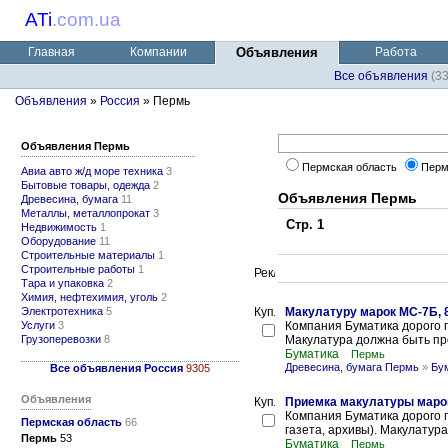
ATi
.
com.ua
Главная
Компании
Объявления
Работа
Все объявления
(3
Объявления
»
Россия
» Пермь
Объявления Пермь
Пермская область
Пер
Авиа авто ж/д море техника
3
Бытовые товары, одежда
2
Объявления Пермь
Древесина, бумага
11
Металлы, металлопрокат
3
Стр. 1
Недвижимость
1
Оборудование
11
Строительные материалы
1
Строительные работы
1
Тара и упаковка
2
Химия, нефтехимия, уголь
2
Электротехника
5
Макулатуру марок МС-7Б, 8
Услуги
3
Компания Буматика дорого п
Грузоперевозки
8
Макулатура должна быть прес
Буматика
Пермь
Древесина, бумага Пермь
»
Бум
Все объявления Россия
9305
Объявления
Приемка макулатуры марок
Компания Буматика дорого п
Пермская область
66
газета, архивы). Макулатура
Пермь
53
Буматика
Пермь