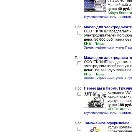
от 1 до 40 то
Мансийский и
цена: 40 руб.
к
Абаур Логисти
Грузоперевозки Пермь
»
Автом
Масло для электродвигате
ООО "ТК "КНБ" предлагает 
электродвигателей погружны
цена: 50 000 руб.
тонна без
КНБ
Пермь
Химия, нефтехимия, уголь Пер
Масло для электродвигате
ООО "ТК "КНБ" предлагает 
электродвигателей погружны
цена: 190 000 руб.
тонна бе
КНБ
Пермь
Химия, нефтехимия, уголь Пер
Переезды в Перми. Грузчики
Компания "AVT
юридических 
упакуют, перев
цена: 180 руб.
ИП Тютиков А.
Грузоперевозки Пермь
»
Автом
Таможенное оформление
Услуги компан
проектировани