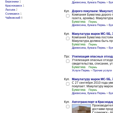
Березники
1
Древесина, бумага Пермь
»
Бум
Краснокамск
1
Лысьва
2
Дорого покупаем: Макулату
Соликамск
1
Компания Буматика дорого п
Чайковский
8
газета, архивы). Макулатура
Буматика
Пермь
Древесина, бумага Пермь
»
Бум
Макулатура марок МС-5Б, 7
Компания Буматика постоянн
Макулатура должна быть пре
Буматика
Пермь
Древесина, бумага Пермь
»
Бум
Утилизация опасных отход
Утилизация опасных отходов
свидетельства, списание, ут
Буматика
Пермь
Услуги Пермь
»
Прочие услуги
Макулатуру марок МС-5Б, 
С 27 сентября 2010 года у
покупает: Макулатуру марок 
Буматика
Пермь
Древесина, бумага Пермь
»
Бум
Автотранспорт в Краснодар
Производител
доставки про
Соликамск - Аб