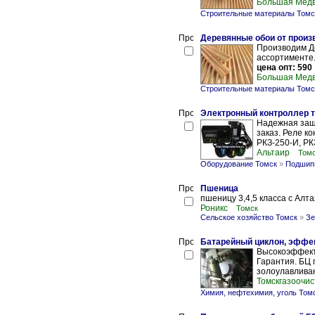
Большая Мед
Строительные материалы Томс
Деревянные обои от произ
Производим Де
ассортименте
цена опт: 590
Большая Мед
Строительные материалы Томс
Электронный контроллер т
Надежная защи
заказ. Реле к
РКЗ-250-И, РКЗ
Альтаир
Том
Оборудование Томск
»
Подшипн
Пшеница
пшеницу 3,4,5 класса с Алта
Роникс
Томск
Сельское хозяйство Томск
»
Зе
Батарейный циклон, эффек
Высокоэффект
Гарантия. БЦ 
золоулавливан
Томскгазоочис
Химия, нефтехимия, уголь Том