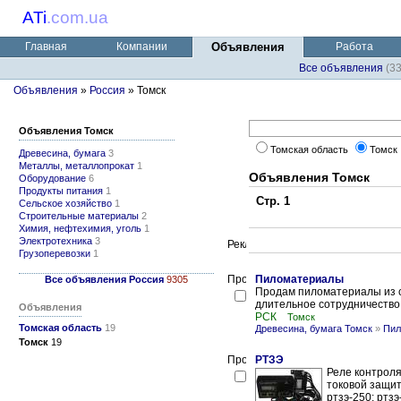
ATi
.
com.ua
Главная
Компании
Объявления
Работа
Все объявления
(3
Объявления
»
Россия
» Томск
Объявления Томск
Томская область
Томск
Древесина, бумага
3
Металлы, металлопрокат
1
Объявления Томск
Оборудование
6
Продукты питания
1
Стр. 1
Сельское хозяйство
1
Строительные материалы
2
Химия, нефтехимия, уголь
1
Электротехника
3
Грузоперевозки
1
Пиломатериалы
Все объявления Россия
9305
Продам пиломатериалы из с
длительное сотрудничество
Объявления
РСК
Томск
Томская область
19
Древесина, бумага Томск
»
Пил
Томск
19
РТЗЭ
Реле контроля
токовой защиты
ртзэ-250; ртзэ