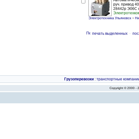
Автоматически
руч. привод 4
28442р Э06С ст
Электротехко
Электротехника Ульяновск
»
Ни
печать выделенных
-
пос
Грузоперевозки
:
транспортные компани
Copyright © 2000 -