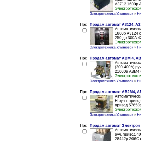
А3712 1600р А
Электротехко
Электротехника Ульяновск
»
Ни
Продам автомат А3124, А3
Автоматически
1860р А3124 о
250 до 300А 4
Электротехко
Электротехника Ульяновск
»
Ни
Продам автомат АВМ 4, АВ
Автоматическ
(200-400А) руч
21000р АВМ4 С
Электротехко
Электротехника Ульяновск
»
Ни
Продам автомат АВ2М4, А
Автоматическ
Н ручн. прив
привод 57658р
Электротехко
Электротехника Ульяновск
»
Ни
Продам автомат Электрон Э
Автоматически
руч. привод 4
28442р Э06С ст