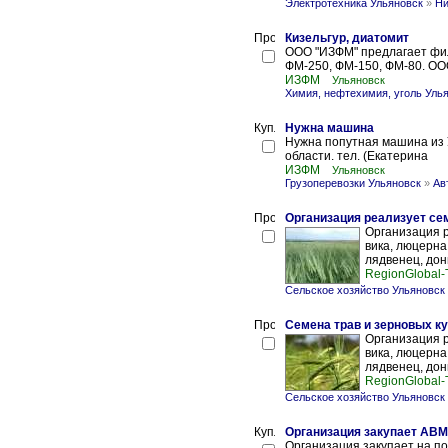
Электротехника Ульяновск
»
Ни
Кизельгур, диатомит
ООО "ИЗФМ" предлагает фил
ФМ-250, ФМ-150, ФМ-80. ОО
ИЗФМ
Ульяновск
Химия, нефтехимия, уголь Уль
Нужна машина
Нужна попутная машина из У
области. тел. (Екатерина
ИЗФМ
Ульяновск
Грузоперевозки Ульяновск
»
Ав
Организация реализует се
Организация р
вика, люцерна,
лядвенец, донн
RegionGlobal-
Сельское хозяйство Ульяновск
Семена трав и зерновых к
Организация р
вика, люцерна,
лядвенец, донн
RegionGlobal-
Сельское хозяйство Ульяновск
Организация закупает АВ
Организация закупает на п