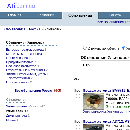
ATi
.
com.ua
Главная
Компании
Объявления
Работа
Все объявления
(3
Объявления
»
Россия
» Ульяновск
Объявления Ульяновск
Ульяновская область
Ул
Бытовые товары, одежда
1
Металлы, металлопрокат
2
Объявления Ульяновск
Оборудование
1
Продукты питания
2
Стр. 1
Сельское хозяйство
4
Строительные материалы
2
Химия, нефтехимия, уголь
1
Электротехника
25
Грузоперевозки
2
Продам автомат ВА5541, В
Все объявления Россия
9305
Автоматически
26000р ВА5543
Объявления
На автоматиче
Ульяновская область
42
Электротехко
Ульяновск
40
Электротехника Ульяновск
»
Ни
Димитровград
1
Майна
1
Продам автомат А3712, А3
Автоматически
хранения авто