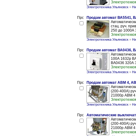
Электротехко
Электротехника Ульяновск
»
Ни
Продам автомат ВА5541, В
Автоматическ
стац. руч. при
250 до 1000А 3
Электротехко
Электротехника Ульяновск
»
Ни
Продам автомат ВА0436, В
Автоматически
100А 1632р ВА
ВА0436 320А 3
Электротехко
Электротехника Ульяновск
»
Ни
Продам автомат АВМ 4, АВ
Автоматически
(200-400А) руч
21000р АВМ 4 
Электротехко
Электротехника Ульяновск
»
Ни
Автоматические выключат
Автоматическ
(200-400А) руч
21000р АВМ 4 
Электротехко