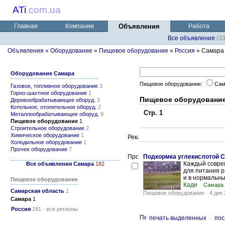
ATi
.
com.ua
Главная
Компании
Объявления
Работа
Все объявления
(3
Объявления
»
Оборудование
»
Пищевое оборудование
»
Россия
» Самара
Оборудование Самара
Пищевое оборудование:
Сам
Газовое, топливное оборудование
3
Горно-шахтное оборудование
1
Пищевое оборудовани
Деревообрабатывающее оборуд.
3
Котельное, отопительное оборуд.
2
Стр. 1
Металлообрабатывающее оборуд.
9
Пищевое оборудование
1
Строительное оборудование
2
Химическое оборудование
1
Холодильное оборудование
1
Прочее оборудование
7
Подкормка углекислотой С
Каждый совре
Все объявления Самара
182
для питания р
и в нормальных
Пищевое оборудование
Кади
Самара
Самарская область
1
Пищевое оборудование
-
4 дек
Самара
1
Россия
191 - все регионы
печать выделенных
-
пос