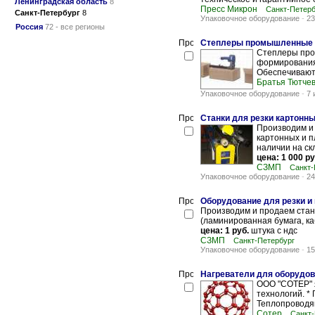
Ленинградская область
8
Пресс Микрон
Санкт-Петерб
Санкт-Петербург
8
Упаковочное оборудование
-
23
Россия
72 - все регионы
Степлеры промышленные 
Степлеры пром
формирования
Обеспечивают 
Братья Тютче
Упаковочное оборудование
-
7 
Станки для резки картонны
Производим и 
картонных и п
наличии на ск
цена: 1 000 ру
CЗМП
Санкт-
Упаковочное оборудование
-
24
Оборудование для резки и
Производим и продаем стан
(ламинированная бумага, ка
цена: 1 руб.
штука с ндс
CЗМП
Санкт-Петербург
Упаковочное оборудование
-
15
Нагреватели для оборудова
ООО "СОТЕР" 
технологий. *
Теплопроводящ
Сотер
Санкт-