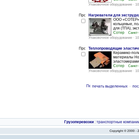
Упаковочное оборудование
-
10
Нагреватели для экструде
ООО «СОТЕР» п
кольцевые, по
для (ТПА), экс
Сотер
Санкт-
Упаковочное оборудование
-
10
Теплопроводящие эластич
Керамико-пол
материалы Но
эластомерами,
Сотер
Санкт-
Упаковочное оборудование
-
10
печать выделенных
-
пос
Грузоперевозки
:
транспортные компани
Copyright © 2000 -