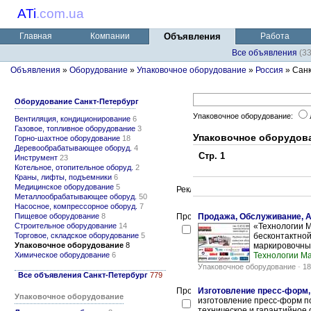
ATi
.
com.ua
Главная
Компании
Объявления
Работа
Все объявления
(3
Объявления
»
Оборудование
»
Упаковочное оборудование
»
Россия
» Санк
Оборудование Санкт-Петербург
Упаковочное оборудование:
Вентиляция, кондиционирование
6
Газовое, топливное оборудование
3
Упаковочное оборудова
Горно-шахтное оборудование
18
Деревообрабатывающее оборуд.
4
Стр. 1
Инструмент
23
Котельное, отопительное оборуд.
2
Краны, лифты, подъемники
6
Медицинское оборудование
5
Металлообрабатывающее оборуд.
50
Насосное, компрессорное оборуд.
7
Пищевое оборудование
8
Продажа, Обслуживание, А
Строительное оборудование
14
«Технологии М
Торговое, складское оборудование
5
бесконтактной
Упаковочное оборудование
8
маркировочных
Химическое оборудование
6
Технологии М
Упаковочное оборудование
-
18
Все объявления Санкт-Петербург
779
Изготовление пресс-форм,
Упаковочное оборудование
изготовление пресс-форм по
техническое и гарантийное