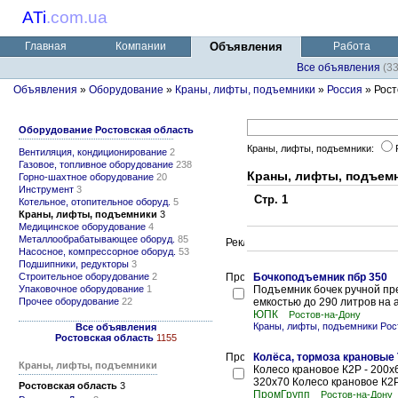
ATi
.
com.ua
Главная
Компании
Объявления
Работа
Все объявления
(3
Объявления
»
Оборудование
»
Краны, лифты, подъемники
»
Россия
» Рост
Оборудование Ростовская область
Краны, лифты, подъемники:
Вентиляция, кондиционирование
2
Газовое, топливное оборудование
238
Краны, лифты, подъемн
Горно-шахтное оборудование
20
Инструмент
3
Стр. 1
Котельное, отопительное оборуд.
5
Краны, лифты, подъемники
3
Медицинское оборудование
4
Металлообрабатывающее оборуд.
85
Насосное, компрессорное оборуд.
53
Подшипники, редукторы
3
Строительное оборудование
2
Бочкоподъемник пбр 350
Упаковочное оборудование
1
Подъемник бочек ручной пре
Прочее оборудование
22
емкостью до 290 литров на а
ЮПК
Ростов-на-Дону
Краны, лифты, подъемники Рос
Все объявления
Ростовская область
1155
Колёса, тормоза крановые 
Краны, лифты, подъемники
Колесо крановое К2Р - 200х
320х70 Колесо крановое К2Р 
Ростовская область
3
ПромГрупп
Ростов-на-Дону