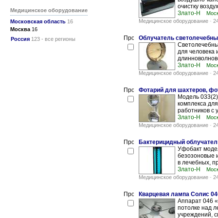
очистку возду
Медицинское оборудование
Злато-Н
Мос
Медицинское оборудование
-
2
Московская область
16
Москва
16
Облучатель cветолечебны
Россия
123 - все регионы
Светолечебны
для человека 
длинноволново
Злато-Н
Мос
Медицинское оборудование
-
2
Фотарий для шахтеров, фо
Модель 033(2)
комплекса дл
работников с 
Злато-Н
Мос
Медицинское оборудование
-
2
Бактерицидный облучател
Уфобакт моде
безозоновые 
в лечебных, пр
Злато-Н
Мос
Медицинское оборудование
-
2
Кварцевая лампа Солис 04
Аппарат 046 «
потолке над л
учреждений, с