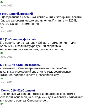
ква
1 фев 2011
6 (4) Солярий, фотарий
). Декоративная настенная композиция с четырьмя блоками
 блоком автоматического управления. Питание — 220 В,
0 ВА. Область применения...
ква
1 фев 2011
23 (1) Солярий, фотарий
2) в напольном исполнении Область применения — для
школьных и школьных учреждений спортивно-
ых комплексов, санаториях, салонов красоты,...
ква
1 фев 2011
23 (1) Для салонов красоты,
исполнении. Область применения — для лечебных,
 школьных учреждений спортивно-оздоровительных
аториев, салонов красоты, бассейнов, саун,...
ква
1 фев 2011
 Солис 010 (02) Солярий
толечебные ультрафиолетово-инфракрасные системы
роизводят основной, необходимый для человека и животных
ния горного солнца. Специальное...
ква