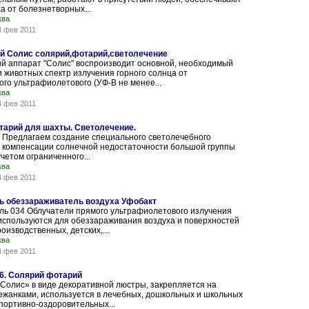
ха от болезнетворных...
ква
4 фев 2011
й Солис солярий,фотарий,светолечение
й аппарат "Солис" воспроизводит основной, необходимый
и животных спектр излучения горного солнца от
го ультрафиолетового (УФ-В не менее...
ква
4 фев 2011
тарий для шахты. Светолечение.
 Предлагаем создание специального светолечебного
я компенсации солнечной недостаточности большой группы
учетом ограниченного...
ква
4 фев 2011
ь обеззараживатель воздуха Уфобакт
ль 034 Облучатели прямого ультрафиолетового излучения
используются для обеззараживания воздуха и поверхностей
оизводственных, детских,...
ква
4 фев 2011
6. Солярий фотарий
Солис» в виде декоративной люстры, закрепляется на
ежанками, используется в лечебных, дошкольных и школьных
портивно-оздоровительных...