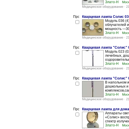
Злато-Н
Мос
Медицинское оборудование
-
2
Кварцевая лампа Солис 03
Модуль 036 (4
облучателей и
мощность —300
Злато-Н
Мос
Медицинское оборудование
-
2
Кварцевая лампа "Солис" 0
Модуль 023 (0
лечебных, до
оздоровительн
Злато-Н
Мос
Медицинское оборудование
-
2
Кварцевая лампа "Солис" 0
В напольном 
дошкольных и
комплексов,сан
Злато-Н
Мос
Медицинское оборудование
-
2
Кварцевая лампа для дома
Аппараты све
«Солис» восп
спектр излуче
Злато-Н
Мос