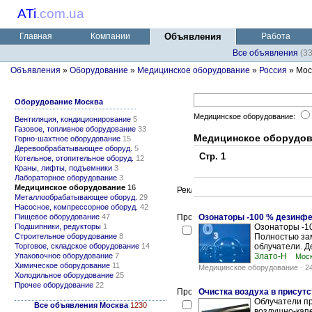
ATi
.
com.ua
Главная
Компании
Объявления
Работа
Все объявления
(3
Объявления
»
Оборудование
»
Медицинское оборудование
»
Россия
» Мос
Оборудование Москва
Медицинское оборудование:
Вентиляция, кондиционирование
5
Газовое, топливное оборудование
33
Медицинское оборудов
Горно-шахтное оборудование
15
Деревообрабатывающее оборуд.
5
Стр. 1
Котельное, отопительное оборуд.
12
Краны, лифты, подъемники
3
Лабораторное оборудование
3
Медицинское оборудование
16
Металлообрабатывающее оборуд.
29
Насосное, компрессорное оборуд.
42
Пищевое оборудование
47
Озонаторы -100 % дезинфе
Подшипники, редукторы
1
Озонаторы -1
Строительное оборудование
8
Полностью за
Торговое, складское оборудование
14
облучатели. Д
Упаковочное оборудование
7
Злато-Н
Мос
Химическое оборудование
11
Медицинское оборудование
-
2
Холодильное оборудование
25
Прочее оборудование
22
Очистка воздуха в присут
Облучатели п
Все объявления Москва
1230
воздушно-капе