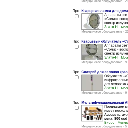
Медицинское оборудование
-
2
Кварцевая лампа для дома 
Аппараты све
«Солис» восп
спектр излуче
Злато-Н
Мос
Медицинское оборудование
-
2
Кварцевый облучатель «Со
Аппараты све
«Солис» восп
спектр излучен
Злато-Н
Мос
Медицинское оборудование
-
9
Солярий для салонов красо
Облучатель «
инфракрасные
для человека 
Злато-Н
Мос
Медицинское оборудование
-
9
Мультифункциональный А
Предлагаем м
имеет несколь
Аурометр, аури
цена: 800 usd
Биорс
Москв
Медицинское оборудование
-
5