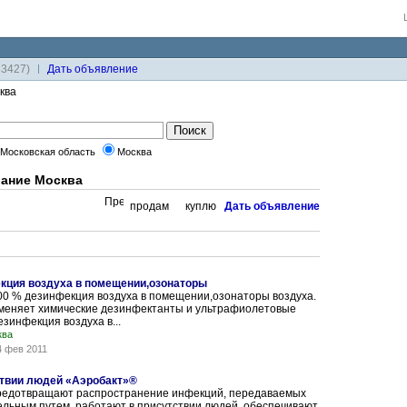
33427)
Дaть объявление
ква
Московская область
Москва
ание Москва
продам
куплю
Дaть объявление
кция воздуха в помещении,озонаторы
00 % дезинфекция воздуха в помещении,озонаторы воздуха.
меняет химические дезинфектанты и ультрафиолетовые
езинфекция воздуха в...
ква
4 фев 2011
ствии людей «Аэробакт»®
редотвращают распространение инфекций, передаваемых
льным путем, работают в присутствии людей, обеспечивают