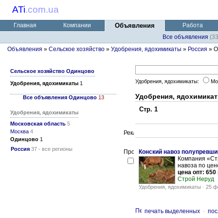
ATi
.
com.ua
Главная
Компании
Объявления
Работа
Все объявления
(3
Объявления
»
Сельское хозяйство
»
Удобрения, ядохимикаты
»
Россия
» О
Сельское хозяйство Одинцово
Удобрения, ядохимикаты:
Мо
Удобрения, ядохимикаты
1
Удобрения, ядохимика
Все объявления Одинцово
13
Стр. 1
Удобрения, ядохимикаты
Московская область
5
Москва
4
Одинцово
1
Россия
37 - все регионы
Конский навоз полупревши
Компания «Стр
навоза по цен
цена опт: 650 
Строй Неруд
Удобрения, ядохимикаты
-
25 ф
печать выделенных
-
пос