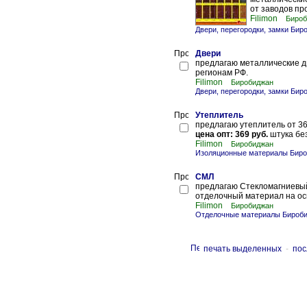
от заводов пр
Filimon
Бироб
Двери, перегородки, замки Бир
Двери
предлагаю металлические дв
регионам РФ.
Filimon
Биробиджан
Двери, перегородки, замки Бир
Утеплитель
предлагаю утеплитель от 36
цена опт: 369 руб.
штука бе
Filimon
Биробиджан
Изоляционные материалы Бир
СМЛ
предлагаю Стекломагниевый 
отделочный материал на осн
Filimon
Биробиджан
Отделочные материалы Бироб
печать выделенных
-
пос