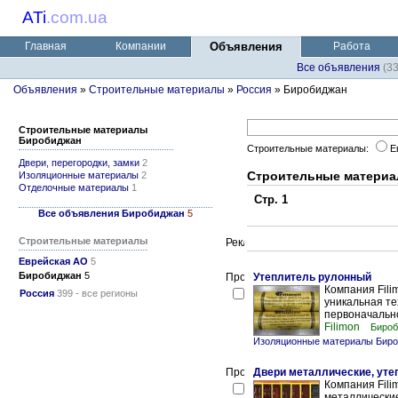
ATi
.
com.ua
Главная
Компании
Объявления
Работа
Все объявления
(3
Объявления
»
Строительные материалы
»
Россия
» Биробиджан
Строительные материалы
Биробиджан
Строительные материалы:
Е
Двери, перегородки, замки
2
Строительные матери
Изоляционные материалы
2
Отделочные материалы
1
Стр. 1
Все объявления Биробиджан
5
Строительные материалы
Еврейская АО
5
Биробиджан
5
Утеплитель рулонный
Компания Fili
Россия
399 - все регионы
уникальная те
первоначальное
Filimon
Бироб
Изоляционные материалы Бир
Двери металлические, уте
Компания Fili
металлические