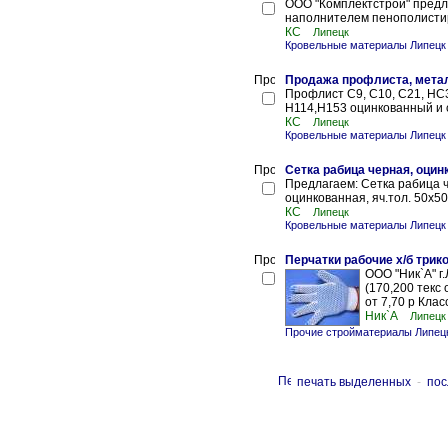
ООО "Комплектстрой" предл
наполнителем пенополистир
КС
Липецк
Кровельные материалы Липецк
Продажа профлиста, мета
Профлист С9, С10, С21, НС3
Н114,Н153 оцинкованный и с
КС
Липецк
Кровельные материалы Липецк
Сетка рабица черная, оцин
Предлагаем: Сетка рабица ч
оцинкованная, яч.тол. 50х50
КС
Липецк
Кровельные материалы Липецк
Перчатки рабочие х/б три
ООО "Ник`А" г.
(170,200 текс о
от 7,70 р Класс
Ник`А
Липецк
Прочие стройматериалы Липец
печать выделенных
-
пос