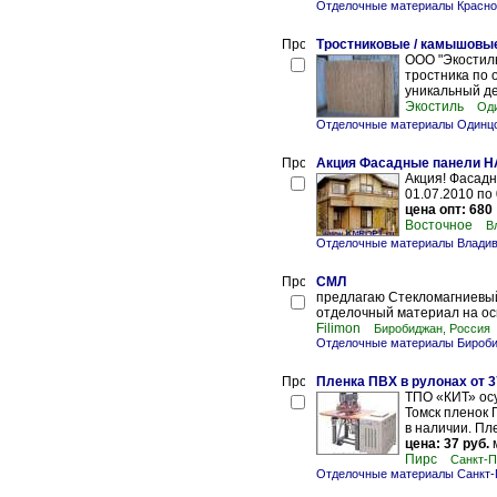
Отделочные материалы Красно
Тростниковые / камышовы
ООО "Экостиль
тростника по 
уникальный де
Экостиль
Оди
Отделочные материалы Одинц
Акция Фасадные панели HA
Акция! Фасадн
01.07.2010 по
цена опт: 680
Восточное
В
Отделочные материалы Владив
СМЛ
предлагаю Стекломагниевый 
отделочный материал на осн
Filimon
Биробиджан, Россия
Отделочные материалы Бироб
Пленка ПВХ в рулонах от 37
ТПО «КИТ» осу
Томск пленок 
в наличии. Пл
цена: 37 руб.
м
Пирс
Санкт-П
Отделочные материалы Санкт-