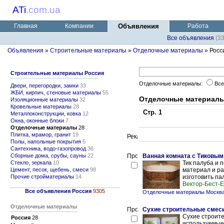
ATi
.
com.ua
Главная
Компании
Объявления
Работа
Все объявления
(3
Объявления
»
Строительные материалы
»
Отделочные материалы
» Росс
Строительные материалы Россия
Отделочные материалы:
Все
Двери, перегородки, замки
33
ЖБИ, кирпич, стеновые материалы
55
Отделочные материалы
Изоляционные материалы
32
Кровельные материалы
28
Стр. 1
Металлоконструкции, ковка
12
Окна, оконные блоки
7
Отделочные материалы
28
Плитка, мрамор, гранит
19
Полы, напольные покрытия
5
Сантехника, водо-газопровод
36
Сборные дома, срубы, сауны
22
Ванная комната с Тиковым
Стекло, зеркала
10
Тик палуба и 
Цемент, песок, щебень, смеси
98
материал и ра
Прочие стройматериалы
14
изготовить па
Вектор-Бест-
Все объявления Россия
9305
Отделочные материалы Москв
Отделочные материалы
Сухие строительные смес
Сухие строите
Россия
28
используемые 