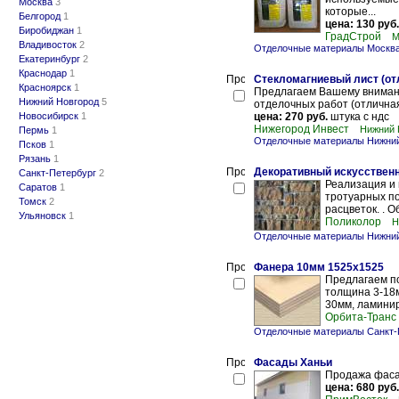
Москва
3
которые...
Белгород
1
цена: 130 руб.
Биробиджан
1
ГрадСтрой
М
Владивосток
2
Отделочные материалы Москв
Екатеринбург
2
Краснодар
1
Стекломагниевый лист (от
Красноярск
1
Предлагаем Вашему внимани
Нижний Новгород
5
отделочных работ (отличная
Новосибирск
1
цена: 270 руб.
штука с ндс
Нижегород Инвест
Нижний 
Пермь
1
Отделочные материалы Нижний
Псков
1
Рязань
1
Декоративный искусствен
Санкт-Петербург
2
Реализация и 
Саратов
1
тротуарных по
Томск
2
расцветок. . О
Ульяновск
1
Поликолор
Н
Отделочные материалы Нижний
Фанера 10мм 1525х1525
Предлагаем по
толщина 3-18
30мм, ламини
Орбита-Транс
Отделочные материалы Санкт-
Фасады Ханьи
Продажа фаса
цена: 680 руб.