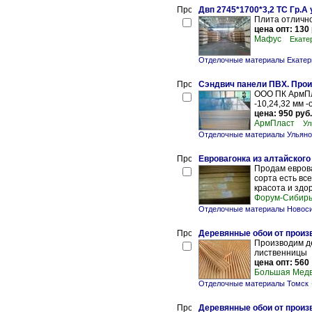
Двп 2745*1700*3,2 ТС Гр.А
Плита отлично
цена опт: 130 
Мафус
Екате
Отделочные материалы Екатер
Сэндвич панели ПВХ. Про
ООО ПК АрмПла
-10,24,32 мм -
цена: 950 руб.
АрмПласт
Ул
Отделочные материалы Ульяно
Евровагонка из алтайского
Продам еврова
сорта есть вс
красота и здо
Форум-Сибир
Отделочные материалы Новос
Деревянные обои от произ
Производим де
лиственницы
цена опт: 560
Большая Мед
Отделочные материалы Томск
Деревянные обои от произ