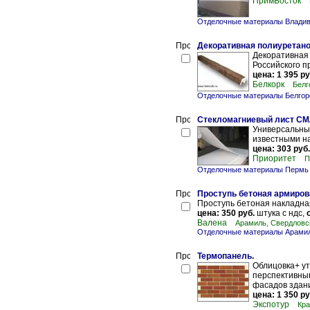
ПримВосток
Отделочные материалы Владив
Декоративная полиуретан
Декоративная 
Российского п
цена: 1 395 ру
Белкорк
Белг
Отделочные материалы Белгор
Стекломагниевый лист СМ
Универсальны
известными на
цена: 303 руб.
Приоритет
П
Отделочные материалы Пермь
Проступь бетоная армиров
Проступь бетоная накладна
цена: 350 руб.
штука с ндс,
о
Валена
Арамиль, Свердловс
Отделочные материалы Арами
Термопанель.
Облицовка+ у
перспективны
фасадов здани
цена: 1 350 ру
Экспотур
Кра