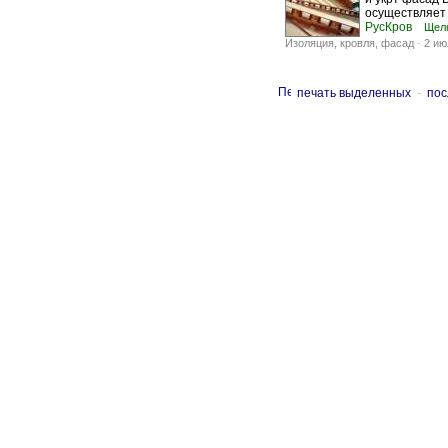
осуществляет 
РусКров
Щелк
Изоляция, кровля, фасад
-
2 ию
печать выделенных
-
пос