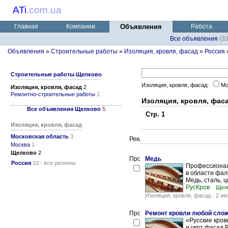
ATi
.
com.ua
Главная
Компании
Объявления
Работа
Все объявления
(3
Объявления
»
Строительные работы
»
Изоляция, кровля, фасад
»
Россия
Строительные работы Щелково
Изоляция, кровля, фасад:
Мо
Изоляция, кровля, фасад
2
Ремонтно-строительные работы
1
Изоляция, кровля, фас
Все объявления Щелково
5
Стр. 1
Изоляция, кровля, фасад
Московская область
3
Москва
1
Щелково
2
Медь
Россия
10 - все регионы
Профессионал
в области фал
Медь, сталь, ц
РусКров
Щелк
Изоляция, кровля, фасад
-
2 ию
Ремонт кровли любой сло
«Русские кро
и укрт фасад