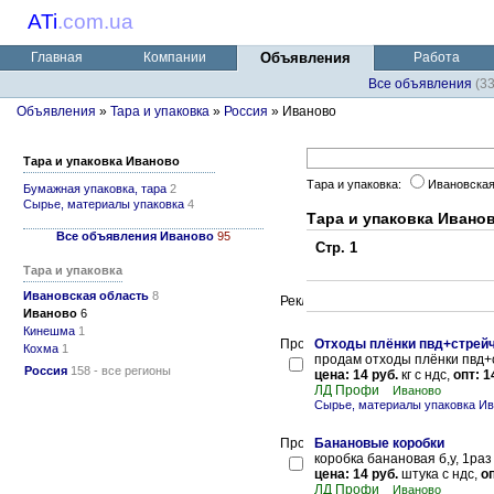
ATi
.
com.ua
Главная
Компании
Объявления
Работа
Все объявления
(3
Объявления
»
Тара и упаковка
»
Россия
» Иваново
Тара и упаковка Иваново
Тара и упаковка:
Ивановская
Бумажная упаковка, тара
2
Сырье, материалы упаковка
4
Тара и упаковка Ивано
Все объявления Иваново
95
Стр. 1
Тара и упаковка
Ивановская область
8
Иваново
6
Кинешма
1
Отходы плёнки пвд+стрей
Кохма
1
продам отходы плёнки пвд+
Россия
158 - все регионы
цена: 14 руб.
кг с ндс,
опт: 1
ЛД Профи
Иваново
Сырье, материалы упаковка И
Банановые коробки
коробка банановая б,у, 1раз
цена: 14 руб.
штука с ндс,
оп
ЛД Профи
Иваново