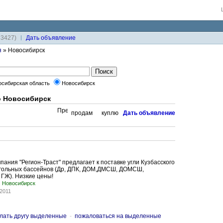
33427)
Дaть объявление
я
» Новосибирск
осибирская область
Новосибирск
о Новосибирск
продам
куплю
Дaть объявление
пания "Регион-Траст" предлагает к поставке угли Кузбасского
 угольных бассейнов (Др, ДПК, ДОМ,ДМСШ, ДОМСШ,
ГЖ). Низкие цены!
Новосибирск
2011
лать другу выделенные
-
пожаловаться на выделенные