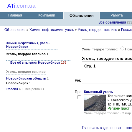
ATi
.
com.ua
Главная
Компании
Объявления
Работа
Все объявления
(3
Объявления
»
Химия, нефтехимия, уголь
»
Уголь, твердое топливо
»
Росси
Химия, нефтехимия, уголь
Новосибирск
Уголь, твердое топливо:
Нов
Уголь, твердое топливо
1
Уголь, твердое топлив
Все объявления Новосибирск
153
Стр. 1
Уголь, твердое топливо
Новосибирская область
1
Новосибирск
1
Россия
49 - все регионы
Каменный уголь
Топливная ком
и Хакасского
Тр,ТПК,ТМСШ, 
Регион-Траст
Уголь, твердое топливо
-
2 мар 
печать выделенных
-
пос