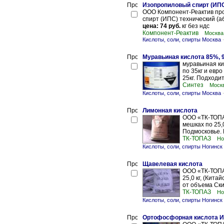
Изопропиловый спирт (ИП
ООО Компонент-Реактив про
спирт (ИПС) технический (а
цена: 74 руб.
кг без ндс
Компонент-Реактив
Москва
Кислоты, соли, спирты Москва
Муравьиная кислота 85%, 
муравьиная ки
по 35кг и евро
25кг. Подходит
Синтез
Моск
Кислоты, соли, спирты Москва
Лимонная кислота
ООО «ТК-ТОПА
мешках по 25,
Подмосковье. В
ТК-ТОПАЗ
Но
Кислоты, соли, спирты Ногинск
Щавелевая кислота
ООО «ТК-ТОПА
25,0 кг, (Кита
от объема Скид
ТК-ТОПАЗ
Но
Кислоты, соли, спирты Ногинск
Ортофосфорная кислота 