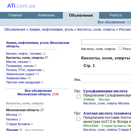
ATi
.
com.ua
Главная
Компании
Объявления
Работа
Все объявления
(3
Объявления
»
Химия, нефтехимия, уголь
»
Кислоты, соли, спирты
»
Россия
Химия, нефтехимия, уголь Московская
область
Кислоты, соли, спирты:
Росс
Бензин, нефть, топливо
12
Кислоты, соли, спирты
Кислоты, соли, спирты
27
Масла, смазки
8
Стр. 1
Полимеры, смолы
9
Резина, РТИ, герметики
1
Химическое сырье
63
Химреактивы
40
Прочая хим.продукция
4
Все объявления
Сульфаминовая кислота
Московская область
1536
Предлагаем Сульфаминовую 
Химэкс
Москва
Кислоты, соли, спирты
Кислоты, соли, спирты Москва
Московская область
27
Азотная кислота техничес
Москва
15
Предлагаем поставки Азотн
Ногинск
3
канистрах по27,0 кг. Всегда 
Старая Купавна
9
МегаХим
Старая Купавна, М
Кислоты, соли, спирты Старая 
Россия
38 - все регионы