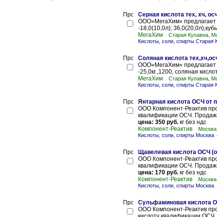
Серная кислота тех, хч, ос
ООО»МегаХим» предлагает п
-18,0(10,0л); 36,0(20,0л),куб
МегаХим
Старая Купавна, М
Кислоты, соли, спирты Старая 
Соляная кислота тех,хч,ос
ООО»МегаХим» предлагает п
-25,0кг.,1200, соляная кислот
МегаХим
Старая Купавна, М
Кислоты, соли, спирты Старая 
Янтарная кислота ОСЧ от 
ООО Компонент-Реактив про
квалификации ОСЧ. Продажа 
цена: 350 руб.
кг без ндс
Компонент-Реактив
Москва
Кислоты, соли, спирты Москва
Щавелевая кислота ОСЧ (о
ООО Компонент-Реактив про
квалификации ОСЧ. Продажа 
цена: 170 руб.
кг без ндс
Компонент-Реактив
Москва
Кислоты, соли, спирты Москва
Сульфаминовая кислота ОС
ООО Компонент-Реактив про
кислоту квалификации ОСЧ. 