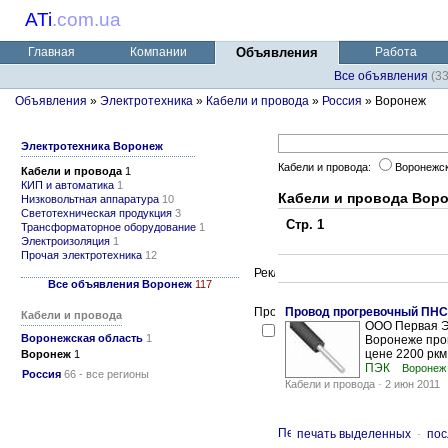
ATi
.
com.ua
Главная
Компании
Объявления
Работа
Все объявления
(3
Объявления
»
Электротехника
»
Кабели и провода
»
Россия
» Воронеж
Электротехника Воронеж
Кабели и провода:
Воронежс
Кабели и провода
1
КИП и автоматика
1
Кабели и провода Вор
Низковольтная аппаратура
10
Светотехническая продукция
3
Стр. 1
Трансформаторное оборудование
1
Электроизоляция
1
Прочая электротехника
12
Все объявления Воронеж
117
Провод прогревочный ПНСВ 
Кабели и провода
ООО Первая Э
Воронежская область
1
Воронеже пров
цене 2200 ркм 
Воронеж
1
ПЭК
Воронеж
Россия
66 - все регионы
Кабели и провода
-
2 июн 2011
печать выделенных
-
пос