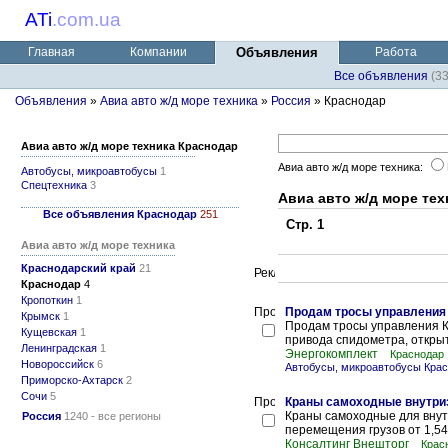
ATi
.
com.ua
Главная
Компании
Объявления
Работа
Все объявления
(3
Объявления
»
Авиа авто ж/д море техника
»
Россия
» Краснодар
Авиа авто ж/д море техника Краснодар
Авиа авто ж/д море техника:
Автобусы, микроавтобусы
1
Спецтехника
3
Авиа авто ж/д море те
Все объявления Краснодар
251
Стр. 1
Авиа авто ж/д море техника
Краснодарский край
21
Краснодар
4
Кропоткин
1
Продам тросы управления
Крымск
1
Продам тросы управления К
Кущевская
1
привода спидометра, открыт
Ленинградская
1
Энергокомплект
Краснодар
Новороссийск
6
Автобусы, микроавтобусы Кра
Приморско-Ахтарск
2
Сочи
5
Краны самоходные внутри
Краны самоходные для внут
Россия
1240 - все регионы
перемещения грузов от 1,54т
Консалтинг Внешторг
Крас