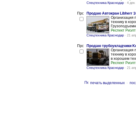
Спецтехника Краснодар
-
4 дек
Продаю Автокран Libherr 1
Организация 
технику в хор
Грузоподъемно
Респект Риэлт
Спецтехника Краснодар
-
21 ап
Продаю трубоукладчики K
Организация 
технику в хор
в хорошем тех
Респект Риэлт
Спецтехника Краснодар
-
21 ап
печать выделенных
-
пос