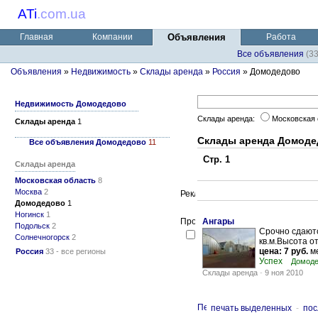
ATi
.
com.ua
Главная
Компании
Объявления
Работа
Все объявления
(3
Объявления
»
Недвижимость
»
Склады аренда
»
Россия
» Домодедово
Недвижимость Домодедово
Склады аренда:
Московская
Склады аренда
1
Склады аренда Домоде
Все объявления Домодедово
11
Стр. 1
Склады аренда
Московская область
8
Москва
2
Домодедово
1
Ногинск
1
Ангары
Подольск
2
Срочно сдаютс
Солнечногорск
2
кв.м.Высота о
цена: 7 руб.
ме
Россия
33 - все регионы
Успех
Домоде
Склады аренда
-
9 ноя 2010
печать выделенных
-
пос