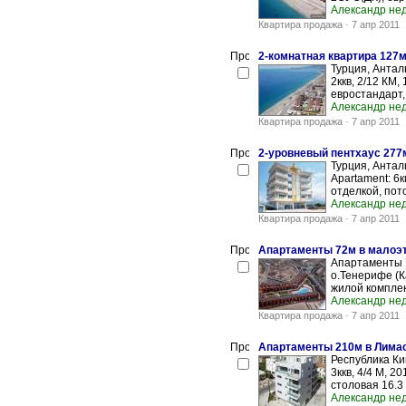
Александр не
Квартира продажа
-
7 апр 2011
2-комнатная квартира 127м
Турция, Анталь
2ккв, 2/12 КМ,
евростандарт,.
Александр не
Квартира продажа
-
7 апр 2011
2-уровневый пентхаус 277м
Турция, Антал
Apartament: 6к
отделкой, пото
Александр не
Квартира продажа
-
7 апр 2011
Апартаменты 72м в малоэ
Апартаменты 
о.Тенерифе (К
жилой комплекс
Александр не
Квартира продажа
-
7 апр 2011
Апартаменты 210м в Лимас
Республика Ки
3ккв, 4/4 М, 20
столовая 16.3 
Александр не