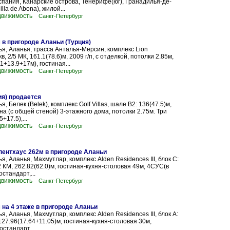
пания, Канарские острова, Тенерифе(юг), Гранадилья-де-
lla de Abona), жилой...
движимость
Санкт-Петербург
 в пригороде Аланьи (Турция)
ья, Аланья, трасса Анталья-Мерсин, комплекс Lion
кв, 2/5 МК, 161.1(78.6)м, 2009 г/п, с отделкой, потолки 2.85м,
1+13.9+17м), гостиная...
движимость
Санкт-Петербург
ия) продается
я, Белек (Belek), комплекс Golf Villas, шале B2: 136(47.5)м,
а (с общей стеной) 3-этажного дома, потолки 2.75м. Три
+17.5),...
движимость
Санкт-Петербург
пентхаус 262м в пригороде Аланьи
я, Аланья, Махмутлар, комплекс Alden Residences III, блок C:
12 КМ, 262.82(62.0)м, гостиная-кухня-столовая 49м, 4СУС(в
остандарт,...
движимость
Санкт-Петербург
 на 4 этаже в пригороде Аланьи
я, Аланья, Махмутлар, комплекс Alden Residences III, блок A:
 127.96(17.64+11.05)м, гостиная-кухня-столовая 30м,
стандарт,...