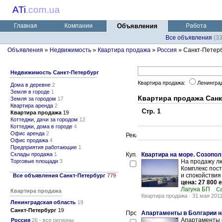
ATi
.
com.ua
Главная
Компании
Объявления
Работа
Все объявления
(3
Объявления
»
Недвижимость
»
Квартира продажа
»
Россия
» Санкт-Петер
Недвижимость Санкт-Петербург
Квартира продажа:
Ленингра
Дома в деревне
2
Земля в городе
1
Квартира продажа Санк
Земля за городом
17
Квартира аренда
2
Стр. 1
Квартира продажа
19
Коттеджи, дачи за городом
12
Коттеджи, дома в городе
4
Офис аренда
2
Офис продажа
4
Предприятия работающие
1
Склады продажа
1
Квартира на море. Созопол
Торговые площади
3
На продажу лю
Комплекс пост
и спокойствия
Все объявления Санкт-Петербург
779
цена: 27 800 
Лагуна БП
Са
Квартира продажа
Квартира продажа
-
31 мая 201
Ленинградская область
19
Санкт-Петербург
19
Апартаменты в Болгарии н
Апартаменты 
Россия
26 - все регионы