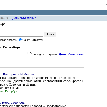
33427)
Дaть объявление
бург
дская область
Санкт-Петербург
т-Петербург
продам
куплю
Дaть объявление
ь. Болгария. с Мебелью
кс апартамент на первой линии моря возле Созополя.
роен на Царском пляже- один неповторимый уголок красоты
 возле Созополя и вблизи...
eur
штука с ндс
нкт-Петербург
1
а море. Созополь.
с морской панорамой Созополь» Предлагаемые