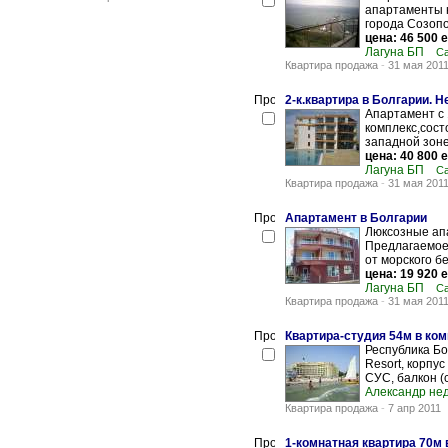
апартаменты н
города Созопо
цена: 46 500 
Лагуна БП
Са
Квартира продажа
-
31 мая 201
2-к.квартира в Болгарии. Н
Апартамент с 
комплекс,сост
западной зоне
цена: 40 800 
Лагуна БП
Са
Квартира продажа
-
31 мая 201
Апартамент в Болгарии
Люксозные апа
Предлагаемое
от морского бе
цена: 19 920 
Лагуна БП
Са
Квартира продажа
-
31 мая 201
Квартира-студия 54м в ком
Республика Бо
Resort, корпус
СУС, балкон (с
Александр не
Квартира продажа
-
7 апр 2011
1-комнатная квартира 70м 