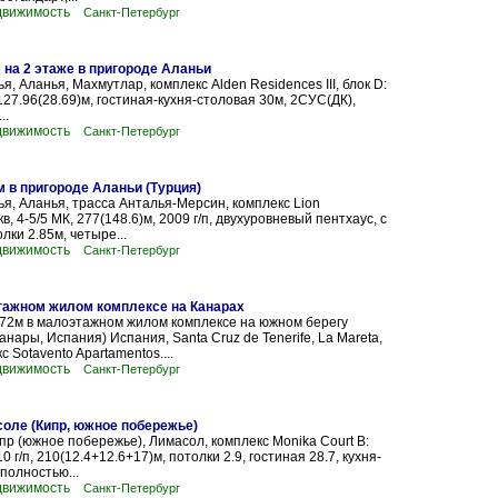
движимость
Санкт-Петербург
 на 2 этаже в пригороде Аланьи
я, Аланья, Махмутлар, комплекс Alden Residences III, блок D:
 127.96(28.69)м, гостиная-кухня-столовая 30м, 2СУС(ДК),
..
движимость
Санкт-Петербург
 в пригороде Аланьи (Турция)
ья, Аланья, трасса Анталья-Мерсин, комплекс Lion
кв, 4-5/5 МК, 277(148.6)м, 2009 г/п, двухуровневый пентхаус, с
лки 2.85м, четыре...
движимость
Санкт-Петербург
тажном жилом комплексе на Канарах
72м в малоэтажном жилом комплексе на южном берегу
анары, Испания) Испания, Santa Cruz de Tenerife, La Mareta,
 Sotavento Apartamentos....
движимость
Санкт-Петербург
оле (Кипр, южное побережье)
пр (южное побережье), Лимасол, комплекс Monika Court В:
10 г/п, 210(12.4+12.6+17)м, потолки 2.9, гостиная 28.7, кухня-
полностью...
движимость
Санкт-Петербург