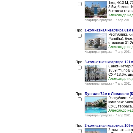
1ккв, 4/13 М, 
8.5м, балкон 1
бытовая техник
Александр не
Квартира продажа
-
7 апр 2011
1-комнатная квартира 61м 
Республика Ки
Parnitha), блок
столовая 31.2м
Александр не
Квартира продажа
-
7 апр 2011
3-комнатная квартира 121
Санкт-Петербу
1859 г/п, под 
СУР 13.6м, дву
Александр не
Квартира продажа
-
7 апр 2011
Бунгало 74м в Лимасоле (
Республика Ки
комплекс Santa
СУС, терраса, 
Александр не
Квартира продажа
-
7 апр 2011
2-комнатная квартира 109м
2-комнатная к