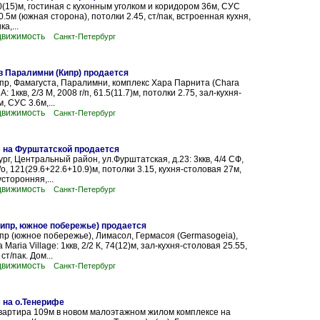
70(15)м, гостиная с кухонным уголком и коридором 36м, СУС
0.5м (южная сторона), потолки 2.45, ст/пак, встроенная кухня,
а,...
движимость
Санкт-Петербург
в Паралимни (Кипр) продается
пр, Фамагуста, Паралимни, комплекс Хара Парнита (Chara
 А: 1ккв, 2/3 М, 2008 г/п, 61.5(11.7)м, потолки 2.75, зал-кухня-
, СУС 3.6м,...
движимость
Санкт-Петербург
м на Фурштатской продается
рг, Центральный район, ул.Фурштатская, д.23: 3ккв, 4/4 СФ,
ч/о, 121(29.6+22.6+10.9)м, потолки 3.15, кухня-столовая 27м,
сторонняя,...
движимость
Санкт-Петербург
Кипр, южное побережье) продается
пр (южное побережье), Лимасол, Гермасоя (Germasogeia),
 Maria Village: 1ккв, 2/2 К, 74(12)м, зал-кухня-столовая 25.55,
ст/пак. Дом...
движимость
Санкт-Петербург
 на о.Тенерифе
вартира 109м в новом малоэтажном жилом комплексе на