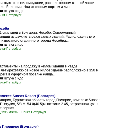
аходятся в жилом здании, расположенном в новой части
ля. Болгария. Над яхтенным портом и лишь...
eur
штука с ндс
нкт-Петербург
1
есебр
1 спальней в Болгарии. Несебр. Современный
оящий из двух четырехэтажных зданий. Расположен в юго
 известного старинного города Несебра...
eur
штука с ндс
нкт-Петербург
1
ртаменты на продажу в жилом здании в Равде.
 четырехэтажное новое жилое здание расположено в 350 м
рега в курортном поселке Равда....
eur
штука с ндс
нкт-Петербург
1
плексе Sunset Resort (Болгария)
лгария, Бургасская область, город Поморие, комплекс Sunset
 E: студия, 5/8 М, 54.0(40.5)м, потолки 2.45, встроенная кухня,
еверная...
движимость
Санкт-Петербург
в Пловдиве (Болгария)