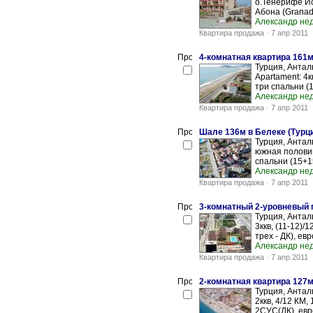
о.Тенерифе Ис
Абона (Granadi
Александр не
Квартира продажа
-
7 апр 2011
4-комнатная квартира 161м
Турция, Антал
Apartament: 4к
три спальни (1
Александр не
Квартира продажа
-
7 апр 2011
Шале 136м в Белеке (Турц
Турция, Анталь
южная половин
спальни (15+15
Александр не
Квартира продажа
-
7 апр 2011
3-комнатный 2-уровневый 
Турция, Анталь
3ккв, (11-12)/
трех - ДК), евр
Александр не
Квартира продажа
-
7 апр 2011
2-комнатная квартира 127м
Турция, Анталь
2ккв, 4/12 КМ,
2СУС(ДК), евро