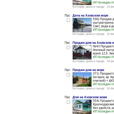
ИП Колядин Н
Коттеджи, дома в городе
-
16 ф
Дача на Азовском море
556) Продаю д
оштукатурена, 
Свет, вода в до
ИП Колядин Н
Коттеджи, дома в городе
-
16 ф
Продаю дом на Азовском 
№43 Продается
блочный оштук
кухня 12,5. Зе
ИП Колядин Н
Коттеджи, дома в городе
-
16 ф
Продаю дом на море
371) Продаетс
Ахтарск, кр. 
плиткой) + &#1
ИП Колядин Н
Коттеджи, дома в городе
-
16 ф
Дом на Азовском море
554) Продаетс
Краснодарский
без удобств, к
ИП Колядин Н