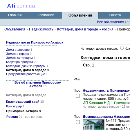
ATi
.
com.ua
Главная
Компании
Объявления
Работа
Все объявления
(3
Объявления
»
Недвижимость
»
Коттеджи, дома в городе
»
Россия
» Примор
Недвижимость Приморско-Ахтарск
Коттеджи, дома в городе:
Кра
Дома в деревне
1
Земля в городе
1
Коттеджи, дома в горо
Земля за городом
1
Квартира продажа
2
Стр. 1
Коттеджи, дачи за городом
1
Коттеджи, дома в городе
9
Предприятия работающие
1
Все объявления Приморско-
Ахтарск
18
Недвижимость Примороко-
Продам недвижимость в Прим
Коттеджи, дома в городе
коммуникации, 800 тыс. руб.
Краснодарский край
10
ИП Колядин Н.Д.
Приморско
Краснодар
1
Коттеджи, дома в городе
-
15 ок
Приморско-Ахтарск
9
Домовладениена Азовском
Россия
21 - все регионы
№ 557 Продае
Азовском море
саманный 60-х 