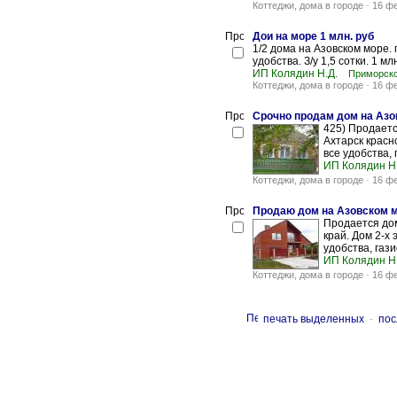
Коттеджи, дома в городе
-
16 ф
Дои на море 1 млн. руб
1/2 дома на Азовском море. 
удобства. З/у 1,5 сотки. 1 мл
ИП Колядин Н.Д.
Приморско
Коттеджи, дома в городе
-
16 ф
Срочно продам дом на Азо
425) Продается
Ахтарск красн
все удобства,
ИП Колядин Н
Коттеджи, дома в городе
-
16 ф
Продаю дом на Азовском 
Продается дом
край. Дом 2-х 
удобства, газ
ИП Колядин Н
Коттеджи, дома в городе
-
16 ф
печать выделенных
-
пос