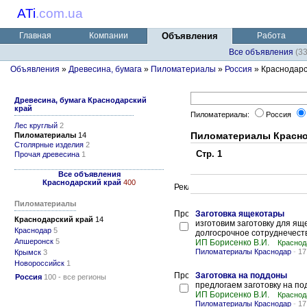
ATi
.
com.ua
Главная
Компании
Объявления
Работа
Все объявления
(3
Объявления
»
Древесина, бумага
»
Пиломатериалы
»
Россия
» Краснодарс
Древесина, бумага Краснодарский
край
Пиломатериалы:
Россия
Лес круглый
2
Пиломатериалы Красно
Пиломатериалы
14
Столярные изделия
2
Стр. 1
Прочая древесина
1
Все объявления
Краснодарский край
400
Пиломатериалы
Заготовка ящекотары
Краснодарский край
14
изготовим заготовку для я
Краснодар
5
долгосрочное сотруднечест
Апшеронск
5
ИП Борисенко В.И.
Краснод
Пиломатериалы Краснодар
-
17
Крымск
3
Новороссийск
1
Заготовка на поддоны
Россия
100 - все регионы
предлогаем заготовку на по
ИП Борисенко В.И.
Краснод
Пиломатериалы Краснодар
-
17