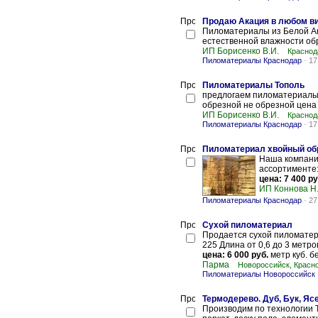
Продаю Акация в любом в
Пиломатериалы из Белой Ак
естественной влажности обре
ИП Борисенко В.И.
Краснод
Пиломатериалы Краснодар
-
17
Пиломатериалы Тополь
предлогаем пиломатериалы (
обрезной не обрезной цена
ИП Борисенко В.И.
Краснод
Пиломатериалы Краснодар
-
17
Пиломатериал хвойный об
Наша компани
ассортименте: 2
цена: 7 400 ру
ИП Коннова Н
Пиломатериалы Краснодар
-
27
Сухой пиломатериал
Продается сухой пиломатери
225 Длина от 0,6 до 3 метров 
цена: 6 000 руб.
метр куб. б
Парма
Новороссийск, Красн
Пиломатериалы Новороссийск
Термодерево. Дуб, Бук, Яс
Производим по технологии Т