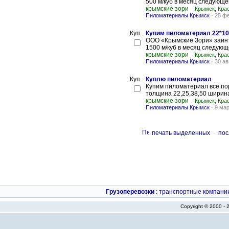
500 м/куб в месяц следующей
крымские зори
Крымск, Кра
Пиломатериалы Крымск
-
25 ф
Купим пиломатериал 22*1
ООО «Крымские Зори» заинт
1500 м/куб в месяц следующ
крымские зори
Крымск, Кра
Пиломатериалы Крымск
-
30 ав
Куплю пиломатериал
Купим пиломатериал все по
толщина 22,25,38,50 ширина 
крымские зори
Крымск, Кра
Пиломатериалы Крымск
-
9 мар
печать выделенных
-
пос
Грузоперевозки
:
транспортные компани
Copyright © 2000 -