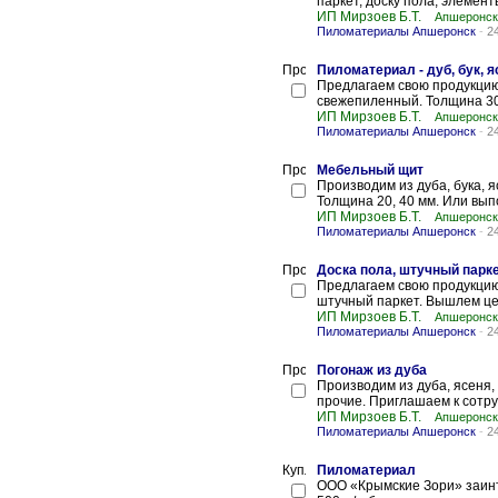
паркет, доску пола, элемен
ИП Мирзоев Б.Т.
Апшеронск
Пиломатериалы Апшеронск
-
2
Пиломатериал - дуб, бук, я
Предлагаем свою продукцию 
свежепиленный. Толщина 30-5
ИП Мирзоев Б.Т.
Апшеронск
Пиломатериалы Апшеронск
-
2
Мебельный щит
Производим из дуба, бука, 
Толщина 20, 40 мм. Или вы
ИП Мирзоев Б.Т.
Апшеронск
Пиломатериалы Апшеронск
-
2
Доска пола, штучный парк
Предлагаем свою продукцию и
штучный паркет. Вышлем це
ИП Мирзоев Б.Т.
Апшеронск
Пиломатериалы Апшеронск
-
2
Погонаж из дуба
Производим из дуба, ясеня,
прочие. Приглашаем к сотру
ИП Мирзоев Б.Т.
Апшеронск
Пиломатериалы Апшеронск
-
2
Пиломатериал
ООО «Крымские Зори» заинт