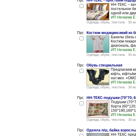
НН-ТЕКС - простыни подод
НН-ТЕКС – кач
постельное бел
одной или двум
ИП Нечаева Е.
Одежда, обувь, текстиль
-
30 м
Костюм медицинсикий из бя
Бахилы (бязь 
Костюм пекаря 
диагональ, фар
ИП Нечаева Е.
Одежда, обувь, текстиль
-
30 м
Обувь специальная
Предлагаем ка
юфть, юфть/ки
нат.мех. «ОМО
ИП Нечаева Е.
Одежда, обувь, текстиль
-
30 м
НН-ТЕКС-подушки (70*70, 60*
Подушки (70*70
борта (60*120,
150*190,160*19
ИП Нечаева Е.
Одежда, обувь, текстиль
-
30 м
Одеяла п/ш, байка взросл
НН-ТЕКС предл