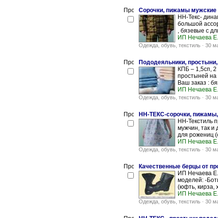
Сорочки, пижамы мужские
НН-Текс- дин
большой ассо
, бязевые с дл
ИП Нечаева Е.
Одежда, обувь, текстиль
-
30 м
Пододеяльники, простыни,
КПБ – 1,5сп, 2
простыней на 
Ваш заказ : бя
ИП Нечаева Е.
Одежда, обувь, текстиль
-
30 м
НН-ТЕКС-сорочки, пижамы, 
НН-Текстиль п
мужчин, так и
для рожениц (с
ИП Нечаева Е.
Одежда, обувь, текстиль
-
30 м
Качественные берцы от пр
ИП Нечаева Е.
моделей: -Бо
(юфть, кирза, 
ИП Нечаева Е.
Одежда, обувь, текстиль
-
30 м