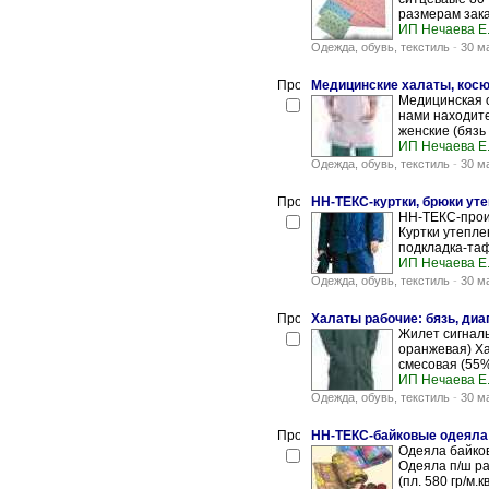
размерам зака
ИП Нечаева Е.
Одежда, обувь, текстиль
-
30 м
Медицинские халаты, косю
Медицинская о
нами находит
женские (бязь о
ИП Нечаева Е.
Одежда, обувь, текстиль
-
30 м
НН-ТЕКС-куртки, брюки уте
НН-ТЕКС-прои
Куртки утепле
подкладка-таф
ИП Нечаева Е.
Одежда, обувь, текстиль
-
30 м
Халаты рабочие: бязь, диа
Жилет сигналь
оранжевая) Ха
смесовая (55%
ИП Нечаева Е.
Одежда, обувь, текстиль
-
30 м
НН-ТЕКС-байковые одеяла:
Одеяла байковы
Одеяла п/ш ра
(пл. 580 гр/м.кв