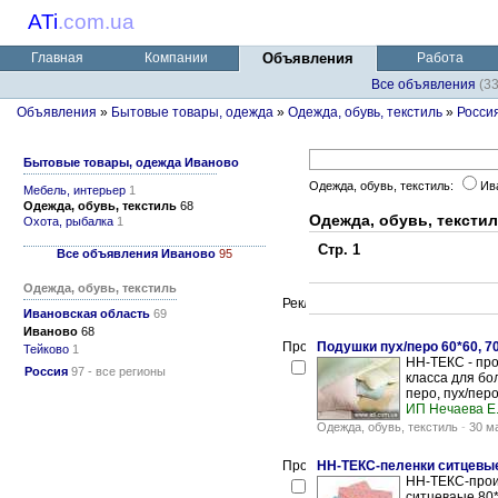
ATi
.
com.ua
Главная
Компании
Объявления
Работа
Все объявления
(3
Объявления
»
Бытовые товары, одежда
»
Одежда, обувь, текстиль
»
Росси
Бытовые товары, одежда Иваново
Одежда, обувь, текстиль:
Ив
Мебель, интерьер
1
Одежда, обувь, текстиль
68
Одежда, обувь, тексти
Охота, рыбалка
1
Стр. 1
Все объявления Иваново
95
Одежда, обувь, текстиль
Ивановская область
69
Иваново
68
Подушки пух/перо 60*60, 70*
Тейково
1
НН-ТЕКС - про
Россия
97 - все регионы
класса для бо
перо, пух/перо
ИП Нечаева Е.
Одежда, обувь, текстиль
-
30 м
НН-ТЕКС-пеленки ситцевые
НН-ТЕКС-прои
ситцеваые 80*