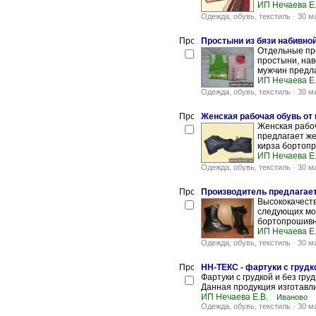
ИП Нечаева Е.
Одежда, обувь, текстиль
-
30 м
Простыни из бязи набивно
Отдельные пр
простыни, наво
мужчин предла
ИП Нечаева Е.
Одежда, обувь, текстиль
-
30 м
Женская рабочая обувь от
Женская рабоч
предлагает же
кирза бортопр
ИП Нечаева Е.
Одежда, обувь, текстиль
-
30 м
Производитель предлагает
Высококачест
следующих мо
бортопрошивно
ИП Нечаева Е.
Одежда, обувь, текстиль
-
30 м
НН-ТЕКС - фартуки с грудко
Фартуки с грудкой и без гру
Данная продукция изготавлив
ИП Нечаева Е.В.
Иваново
Одежда, обувь, текстиль
-
30 м