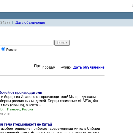
33427)
Дaть объявление
Россия
продам
куплю
Дaть объявление
очей от производителя
 и берцы из Иваново от производителя! Мы предлагаем
 берцы различных моделей: Берцы хромовые «НАТО», б/п
т.мех (овчина), высота –...
В.
Иваново, Россия
ая 2011
я тела (термопакет) не Китай
о изобретениям не прибегает современный житель Сибири
ии суровой зимы. Но даже очень теплая одежда не всегда