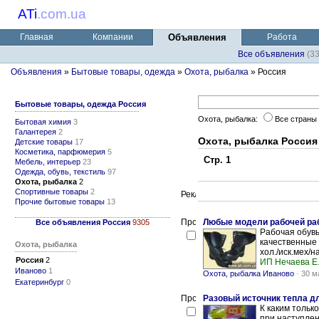
ATi
.
com.ua
Главная
Компании
Объявления
Работа
Все объявления
(3
Объявления
»
Бытовые товары, одежда
»
Охота, рыбалка
» Россия
Бытовые товары, одежда Россия
Охота, рыбалка:
Все страны
Бытовая химия
3
Галантерея
2
Охота, рыбалка Россия
Детские товары
17
Косметика, парфюмерия
5
Стр. 1
Мебель, интерьер
23
Одежда, обувь, текстиль
97
Охота, рыбалка
2
Спортивные товары
2
Прочие бытовые товары
13
Любые модели рабочей раб
Все объявления Россия
9305
Рабочая обувь
качественные
Охота, рыбалка
хол./иск.мех/на
Россия
2
ИП Нечаева Е.
Иваново
1
Охота, рыбалка Иваново
-
30 м
Екатеринбург
0
Разовый источник тепла дл
К каким тольк
при наступлен