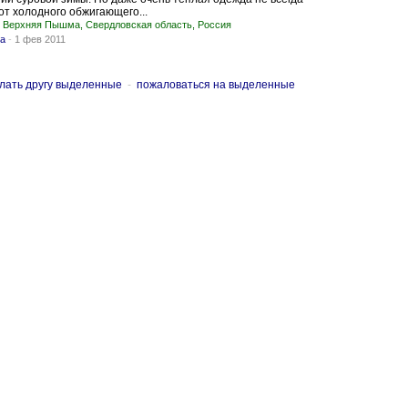
от холодного обжигающего...
Верхняя Пышма, Свердловская область, Россия
а
-
1 фев 2011
лать другу выделенные
-
пожаловаться на выделенные