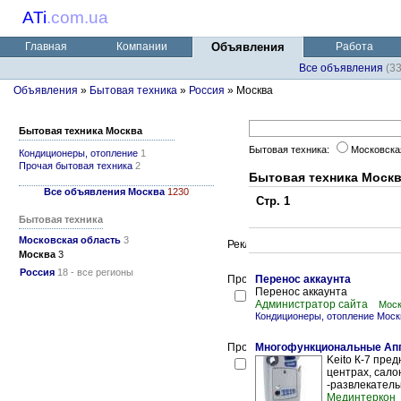
ATi
.
com.ua
Главная
Компании
Объявления
Работа
Все объявления
(3
Объявления
»
Бытовая техника
»
Россия
» Москва
Бытовая техника Москва
Бытовая техника:
Московска
Кондиционеры, отопление
1
Прочая бытовая техника
2
Бытовая техника Моск
Все объявления Москва
1230
Стр. 1
Бытовая техника
Московская область
3
Москва
3
Россия
18 - все регионы
Перенос аккаунта
Перенос аккаунта
Администратор сайта
Мос
Кондиционеры, отопление Моск
Многофункциональные Апп
Keito К-7 пре
центрах, сало
-развлекательн
Мединтеркон