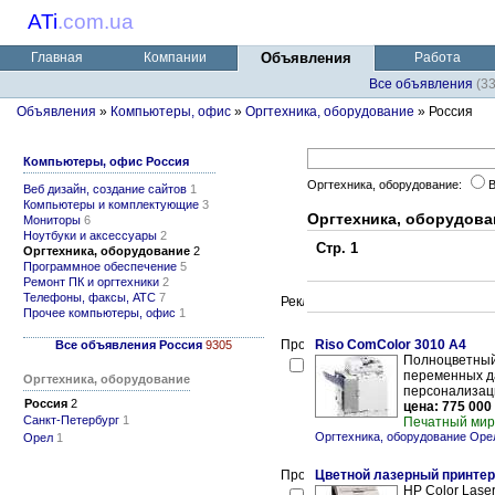
ATi
.
com.ua
Главная
Компании
Объявления
Работа
Все объявления
(3
Объявления
»
Компьютеры, офис
»
Оргтехника, оборудование
» Россия
Компьютеры, офис Россия
Оргтехника, оборудование:
Веб дизайн, создание сайтов
1
Компьютеры и комплектующие
3
Оргтехника, оборудова
Мониторы
6
Ноутбуки и аксессуары
2
Стр. 1
Оргтехника, оборудование
2
Программное обеспечение
5
Ремонт ПК и оргтехники
2
Телефоны, факсы, АТС
7
Прочее компьютеры, офис
1
Riso ComColor 3010 А4
Все объявления Россия
9305
Полноцветный
переменных да
Оргтехника, оборудование
персонализац
Россия
2
цена: 775 000
Санкт-Петербург
1
Печатный мир
Оргтехника, оборудование Оре
Орел
1
Цветной лазерный принтер
HP Color Lase