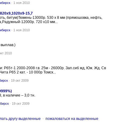
ибирск
-
1 ноя 2010
,820х9,1020х9-15,7
фть, битум)Тюмень-13000р. 530 х 8 мм (прямошовка, нефть,
,Радужный-12000р. 720 х10 мм...
ибирск
-
1 ноя 2010
 выплав.)
окт 2010
 Р65т-1 2000-2008 г.в. 25м - 26000р. Зап.сиб жд, Юж. Жд. Св
Чита Р65 2 кат. - 10 000р Томск...
бирск
-
19 окт 2009
9999%)
 в наличие – 3,0 тн.
бирск
-
19 окт 2009
лать другу выделенные
-
пожаловаться на выделенные