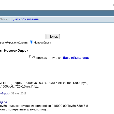
33427)
Дaть объявление
восибирская область
Новосибирск
ат Новосибирск
продам
куплю
Дaть объявление
м, ПП/Ш, нефть-13000руб., 530х7-8мм, Чешка, газ-13000руб.,
4500руб., 720х10мм, П/Ш,...
ибирск
-
31 янв 2011
одаре
Труба цельнотянутая, из под нефти-118000,00 Труба 530х7-8
ая с поперечным швом, из под...