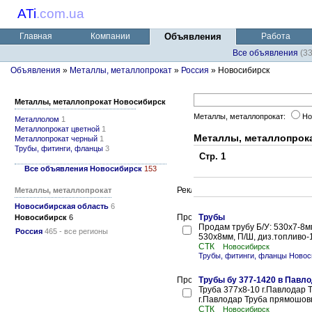
ATi
.
com.ua
Главная
Компании
Объявления
Работа
Все объявления
(3
Объявления
»
Металлы, металлопрокат
»
Россия
» Новосибирск
Металлы, металлопрокат Новосибирск
Металлы, металлопрокат:
Но
Металлолом
1
Металлопрокат цветной
1
Металлы, металлопрок
Металлопрокат черный
1
Трубы, фитинги, фланцы
3
Стр. 1
Все объявления Новосибирск
153
Металлы, металлопрокат
Новосибирская область
6
Трубы
Новосибирск
6
Продам трубу Б/У: 530х7-8м
Россия
465 - все регионы
530х8мм, П/Ш, диз.топливо-1
СТК
Новосибирск
Трубы, фитинги, фланцы Новос
Трубы бу 377-1420 в Павл
Труба 377х8-10 г.Павлодар 
г.Павлодар Труба прямошовн
СТК
Новосибирск