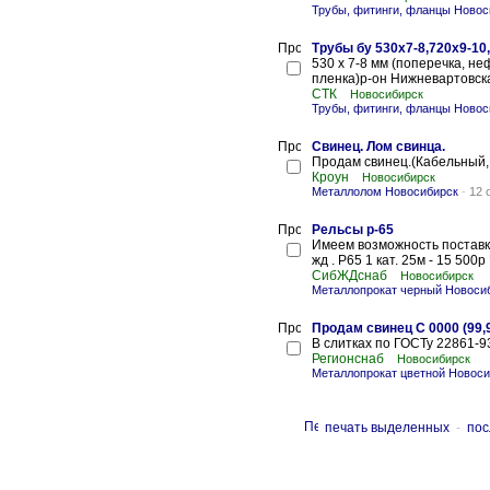
Трубы, фитинги, фланцы Новос
Трубы бу 530х7-8,720х9-10
530 х 7-8 мм (поперечка, не
пленка)р-он Нижневартовска
СТК
Новосибирск
Трубы, фитинги, фланцы Новос
Свинец. Лом свинца.
Продам свинец.(Кабельный,
Кроун
Новосибирск
Металлолом Новосибирск
-
12 
Рельсы р-65
Имеем возможность поставки:
жд . Р65 1 кат. 25м - 15 500р 
СибЖДснаб
Новосибирск
Металлопрокат черный Новоси
Продам свинец С 0000 (99,
В слитках по ГОСТу 22861-93,
Регионснаб
Новосибирск
Металлопрокат цветной Новоси
печать выделенных
-
пос