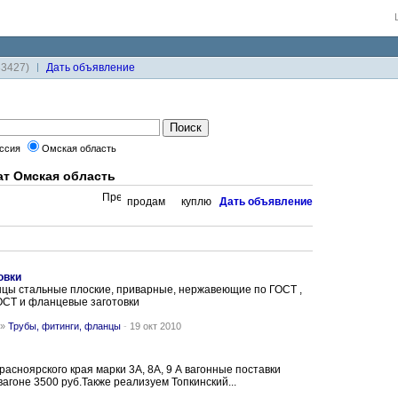
33427)
Дaть объявление
ссия
Омская область
ат Омская область
продам
куплю
Дaть объявление
овки
цы стальные плоские, приварные, нержавеющие по ГОСТ ,
ОСТ и фланцевые заготовки
»
Трубы, фитинги, фланцы
-
19 окт 2010
асноярского края марки 3А, 8А, 9 А вагонные поставки
вагоне 3500 руб.Также реализуем Топкинский...