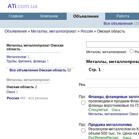
ATi
.
com.ua
Главная
Компании
Объявления
Работа
Все объявления
(3
Объявления
»
Металлы, металлопрокат
»
Россия
» Омская область
Металлы, металлопрокат Омская
область
Металлы, металлопрокат:
Ро
Металлолом
1
Металлы, металлопрок
Трубы, фитинги, фланцы
1
Стр. 1
Все объявления Омская область
52
Металлы, металлопрокат
Омская область
2
Омск
2
Фланцы, фланцевые загот
Россия
465 - все регионы
производим и продаем Флан
фланцы воротниковые по Г
Спецлитье
Омск
Металлы, металлопрокат Омск
Продажа металлолома
Реализуем металлолом из Кр
объем 500 тыс. тн. Цена на 
РусРегионРесурс
Омск