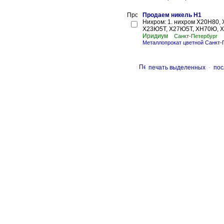
Продаем никель Н1
Нихром: 1. нихром Х20Н80, 
Х23Ю5Т, Х27Ю5Т, ХН70Ю, Х15
Иридиум
Санкт-Петербург
Металлопрокат цветной Санкт-
печать выделенных
-
пос