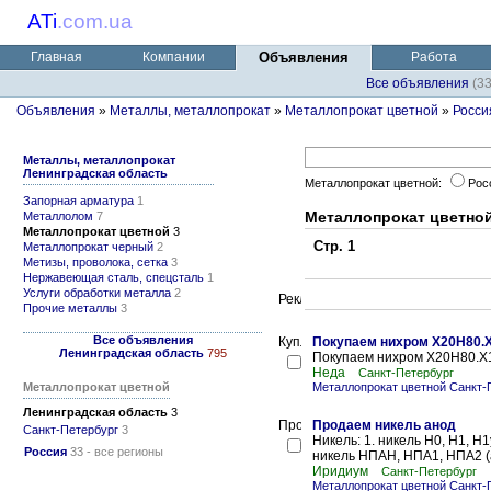
ATi
.
com.ua
Главная
Компании
Объявления
Работа
Все объявления
(3
Объявления
»
Металлы, металлопрокат
»
Металлопрокат цветной
»
Росси
Металлы, металлопрокат
Ленинградская область
Металлопрокат цветной:
Рос
Запорная арматура
1
Металлопрокат цветной
Металлолом
7
Металлопрокат цветной
3
Стр. 1
Металлопрокат черный
2
Метизы, проволока, сетка
3
Нержавеющая сталь, спецсталь
1
Услуги обработки металла
2
Прочие металлы
3
Все объявления
Покупаем нихром Х20Н80.Х
Ленинградская область
795
Покупаем нихром Х20Н80.Х1
Неда
Санкт-Петербург
Металлопрокат цветной
Металлопрокат цветной Санкт-
Ленинградская область
3
Продаем никель анод
Санкт-Петербург
3
Никель: 1. никель Н0, Н1, Н1
Россия
33 - все регионы
никель НПАН, НПА1, НПА2 (а
Иридиум
Санкт-Петербург
Металлопрокат цветной Санкт-