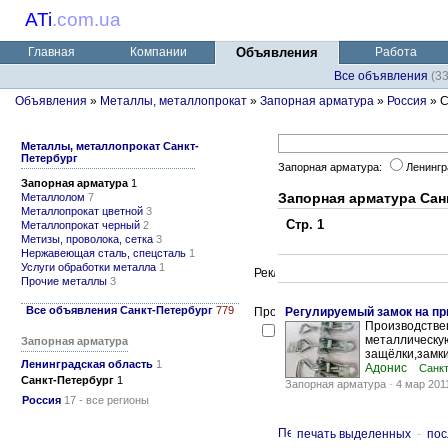
ATi
.
com.ua
Главная
Компании
Объявления
Работа
Все объявления
(3
Объявления
»
Металлы, металлопрокат
»
Запорная арматура
»
Россия
» С
Металлы, металлопрокат Санкт-
Петербург
Запорная арматура:
Ленингр
Запорная арматура
1
Запорная арматура Сан
Металлолом
7
Металлопрокат цветной
3
Стр. 1
Металлопрокат черный
2
Метизы, проволока, сетка
3
Нержавеющая сталь, спецсталь
1
Услуги обработки металла
1
Прочие металлы
3
Все объявления Санкт-Петербург
779
Регулируемый замок на пр
Производстве
металлическу
Запорная арматура
защёлки,замки
Ленинградская область
1
Адонис
Санкт
Санкт-Петербург
1
Запорная арматура
-
4 мар 201
Россия
17 - все регионы
печать выделенных
-
пос