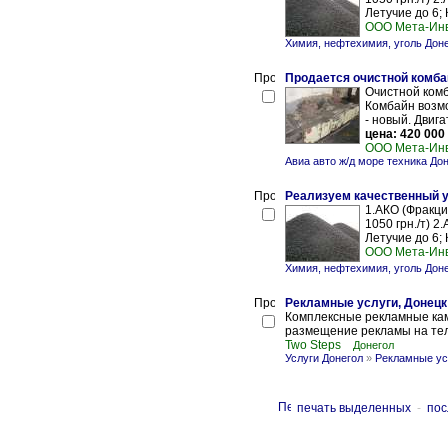
Летучие до 6; К
ООО Мета-Ин
Химия, нефтехимия, уголь Дон
Продается очистной комба
Очистной комб
Комбайн возмо
- новый. Двига
цена: 420 000 
ООО Мета-Ин
Авиа авто ж/д море техника До
Реализуем качественный у
1.АКО (Фракция
1050 грн./т) 2
Летучие до 6; К
ООО Мета-Ин
Химия, нефтехимия, уголь Дон
Рекламные услуги, Донецк
Комплексные рекламные ка
размещение рекламы на тел
Two Steps
Донегол
Услуги Донегол
»
Рекламные ус
печать выделенных
-
пос