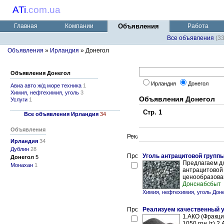
ATi
.
com.ua
Главная
Компании
Объявления
Работа
Все объявления
(3
Объявления
»
Ирландия
» Донегол
Объявления Донегол
Ирландия
Донегол
Авиа авто ж/д море техника
1
Химия, нефтехимия, уголь
3
Объявления Донегол
Услуги
1
Стр. 1
Все объявления Ирландия
34
Объявления
Ирландия
34
Дублин
28
Уголь антрацитовой групп
Донегол
5
Предлагаем дл
Монахан
1
антрацитовой
ценообразовани
Донснабсбыт
Химия, нефтехимия, уголь Дон
Реализуем качественный у
1.АКО (Фракция
1050 грн./т) 2