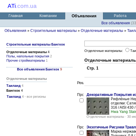
ATi
.
com.ua
Главная
Компании
Объявления
Работа
Все объявления
(3
Объявления
»
Строительные материалы
»
Отделочные материалы
»
Таил
Строительные материалы Бангкок
Отделочные материалы:
Та
Отделочные материалы
4
Полы, напольные покрытия
2
Отделочные материалы
Прочие стройматериалы
1
Стр. 1
Все объявления Бангкок
9
Отделочные материалы
Таиланд
4
Бангкок
4
Декоративные Покрытия из
Таиланд
4 - все регионы
Рифлёные Нер
отделки: Сатин
316 / AISI 430 /
Hwa Yang Stai
Отделочные материалы
-
30 ию
Экзотичные Рисунки Травл
Марка нержаве
Толщина: 0.8 /