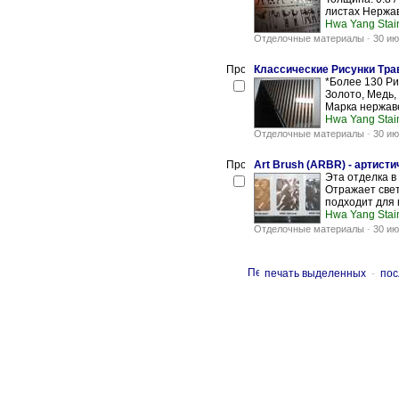
листах Нержав
Hwa Yang Stai
Отделочные материалы
-
30 ию
Классические Рисунки Тра
*Более 130 Ри
Золото, Медь,
Марка нержаве
Hwa Yang Stai
Отделочные материалы
-
30 ию
Art Brush (ARBR) - артист
Эта отделка в
Отражает свет
подходит для м
Hwa Yang Stai
Отделочные материалы
-
30 ию
печать выделенных
-
пос