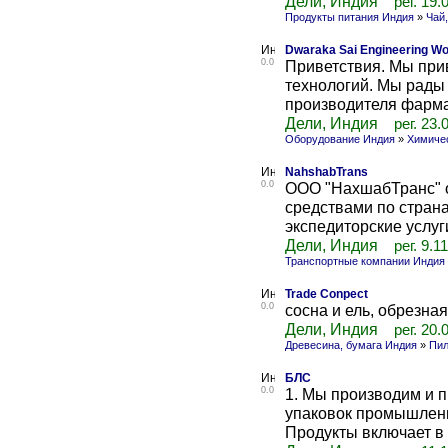
Дели, Индия
рег. 19.
Продукты питания Индия
»
Чай,
Dwaraka Sai Engineering W
0.0
Приветствия. Мы при
технологий. Мы рады 
производителя фарма
Дели, Индия
рег. 23.
Оборудование Индия
»
Химиче
NahshabTrans
0.0
ООО "НахшабТранс" 
средствами по стран
экспедиторские услуг
Дели, Индия
рег. 9.1
Транспортные компании Индия
Trade Conpect
0.0
сосна и ель, обрезная
Дели, Индия
рег. 20.
Древесина, бумага Индия
»
Пи
БЛС
0.0
1. Мы производим и 
упаковок промышленн
Продукты включает в 