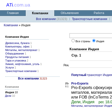
ATi
.
com.ua
Главная
Компании
Объявления
Работа
Все компании
(31323)
Транспортные компании
Компании
» Индия
Компании Индия
Все страны
Индия
Древесина, бумага
1
Компьютеры, офис
1
Компании Индия
Металлы, металлопрокат
1
Оборудование
1
Стр. 1
Продукты питания
1
Тара и упаковка
2
Химия, нефтехимия, уголь
1
Услуги
1
Транспортные компании
1
Попутный
транспорт Индия
Все компании
31323
Pro-Exports
Компании
0.1
Pro-Exports сфокуси
металлов, материала
Индия
10
Дели
10
или FOB (InCoTerms 200
Дели, Индия
рег. 18.
Металлы, металлопрокат Инди