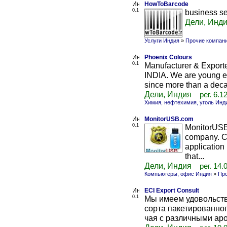
HowToBarcode
0.1
business se
Дели, Инд
Услуги Индия
»
Прочие компан
Phoenix Colours
0.1
Manufacturer & Exporte
INDIA. We are young en
since more than a deca
Дели, Индия
рег. 6.1
Химия, нефтехимия, уголь Инд
MonitorUSB.com
0.1
MonitorUSB
company. Co
application
that...
Дели, Индия
рег. 14.
Компьютеры, офис Индия
»
Пр
ECI Export Consult
0.1
Мы имеем удовольст
сорта пакетированног
чая с различными ар