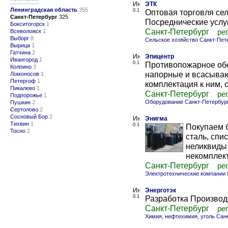
ЭТК
Ленинградская область
355
0.1
Оптовая торговля сел
Санкт-Петербург
325
Посреднические услу
Бокситогорск
1
Санкт-Петербург
Всеволожск
1
рег
Выборг
8
Сельское хозяйство Санкт-Пет
Вырица
1
Гатчина
2
Эпицентр
Ивангород
1
0.1
Противопожарное обо
Колпино
3
напорные и всасываю
Ломоносов
1
Петергоф
1
комплектация к ним, 
Пикалево
1
Санкт-Петербург
рег
Подпорожье
1
Оборудование Санкт-Петербур
Пушкин
2
Сертолово
2
Сосновый Бор
2
Энигма
Тихвин
1
0.1
Покупаем 
Тосно
2
сталь, сп
неликвиды
некомплек
Санкт-Петербург
рег
Электротехнические компании 
Энерготэк
0.1
Разработка Производ
Санкт-Петербург
рег
Химия, нефтехимия, уголь Сан