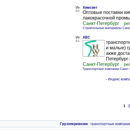
Химсвет
0.1
Оптовые поставки хи
лакокрасочной пром
Санкт-Петербург
рег
Строительные материалы Санк
ХВС
0.1
транспортн
и малые) г
акже доста
Петербург и
Санкт-Петербург
рег
Транспортные компании Санкт-
-
Индекс компа
1
Грузоперевозки
:
транспортные компани