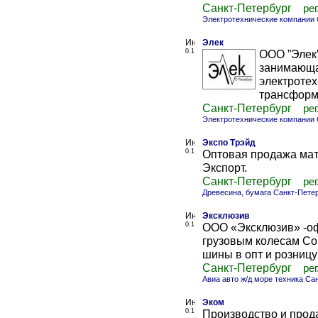
Санкт-Петербург
рег
Электротехнические компании 
Элек
0.1
ООО ”Элек”
занимающа
электротех
трансформа
Санкт-Петербург
рег
Электротехнические компании 
Экспо Трэйд
0.1
Оптовая продажа мат
Экспорт.
Санкт-Петербург
рег
Древесина, бумага Санкт-Пете
Эксклюзив
0.1
ООО «Эксклюзив» -о
грузовым колесам Con
шины в опт и розницу C
Санкт-Петербург
рег
Авиа авто ж/д море техника Са
Эком
0.1
Производство и прод