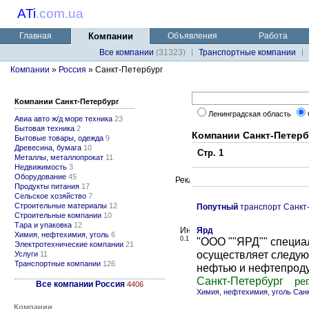
ATi
.
com.ua
Главная
Компании
Объявления
Работа
Все компании
(31323)
Транспортные компании
Компании
»
Россия
» Санкт-Петербург
Компании Санкт-Петербург
Ленинградская область
Авиа авто ж/д море техника
23
Бытовая техника
2
Компании Санкт-Петерб
Бытовые товары, одежда
9
Древесина, бумага
10
Стр. 1
Металлы, металлопрокат
11
Недвижимость
3
Оборудование
45
Продукты питания
17
Сельское хозяйство
7
Строительные материалы
12
Попутный
транспорт Санкт
Строительные компании
10
Тара и упаковка
12
Ярд
Химия, нефтехимия, уголь
6
0.1
"ООО ""ЯРД"" специа
Электротехнические компании
21
осуществляет следую
Услуги
11
Транспортные компании
126
нефтью и нефтепродук
Санкт-Петербург
рег
Все компании Россия
4406
Химия, нефтехимия, уголь Сан
Компании