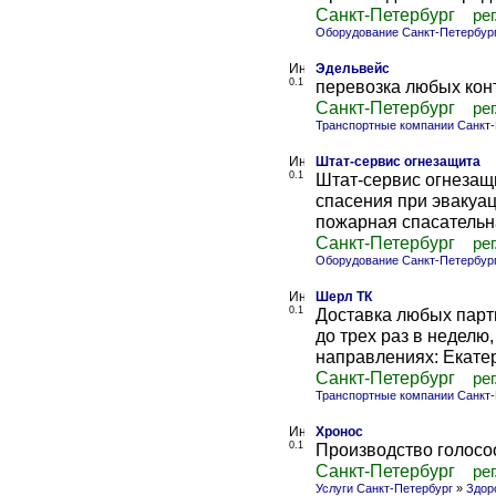
Санкт-Петербург
рег
Оборудование Санкт-Петербур
Эдельвейс
0.1
перевозка любых кон
Санкт-Петербург
рег
Транспортные компании Санкт-
Штат-сервис огнезащита
0.1
Штат-сервис огнезащ
спасения при эвакуац
пожарная спасательна
Санкт-Петербург
рег
Оборудование Санкт-Петербур
Шерл ТК
0.1
Доставка любых парти
до трех раз в неделю
направлениях: Екатери
Санкт-Петербург
рег
Транспортные компании Санкт-
Хронос
0.1
Производство голосо
Санкт-Петербург
рег
Услуги Санкт-Петербург
»
Здор