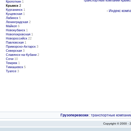
Транспортные компании Крымс
Кропоткин
1
Крымск
2
Курганинск
1
-
Индекс компа
Кущевская
1
Лабинск
5
Ленинградская
2
Майкоп
6
Новокубанск
1
Новопокровская
1
Новороссийск
22
Павловская
1
Приморско-Ахтарск
3
Северская
3
Славянск-на-Кубани
2
Сочи
10
Темрюк
1
Тимашевск
5
Туапсе
3
Грузоперевозки
:
транспортные компани
Copyright © 2000 -