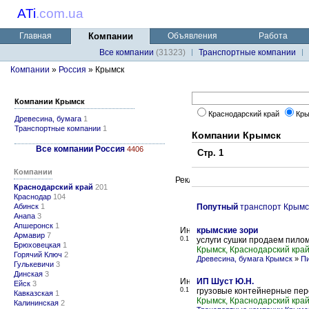
ATi
.
com.ua
Главная
Компании
Объявления
Работа
Все компании
(31323)
Транспортные компании
Компании
»
Россия
» Крымск
Компании Крымск
Краснодарский край
Кр
Древесина, бумага
1
Транспортные компании
1
Компании Крымск
Все компании Россия
4406
Стр. 1
Компании
Краснодарский край
201
Краснодар
104
Абинск
1
Попутный
транспорт Крымс
Анапа
3
Апшеронск
1
крымские зори
Армавир
7
0.1
услуги сушки продаем пило
Брюховецкая
1
Крымск, Краснодарский кра
Горячий Ключ
2
Древесина, бумага Крымск
»
П
Гулькевичи
3
Динская
3
ИП Шуст Ю.Н.
Ейск
3
0.1
грузовые контейнерные пер
Кавказская
1
Крымск, Краснодарский кра
Калининская
2