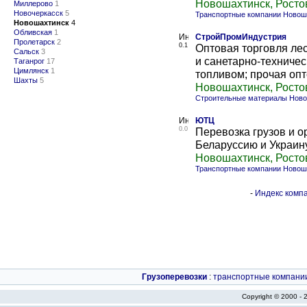
Новошахтинск, Росто
Миллерово
1
Новочеркасск
5
Транспортные компании Новош
Новошахтинск
4
Обливская
1
СтройПромИндустрия
Пролетарск
2
0.1
Оптовая торговля ле
Сальск
3
и санетарно-техниче
Таганрог
17
Цимлянск
1
топливом; прочая опт
Шахты
5
Новошахтинск, Росто
Строительные материалы Нов
ЮТЦ
0.0
Перевозка грузов и о
Беларуссию и Украин
Новошахтинск, Росто
Транспортные компании Новош
-
Индекс компа
Грузоперевозки
:
транспортные компани
Copyright © 2000 -