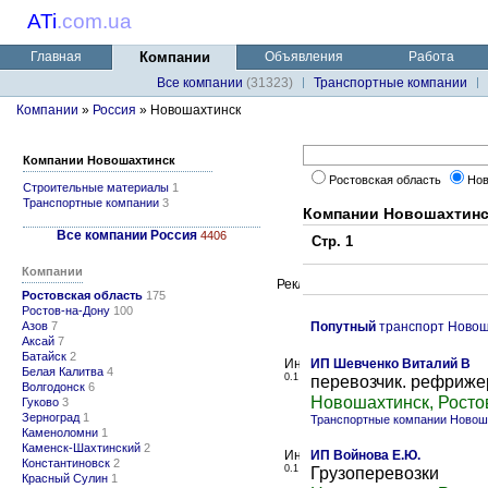
ATi
.
com.ua
Главная
Компании
Объявления
Работа
Все компании
(31323)
Транспортные компании
Компании
»
Россия
» Новошахтинск
Компании Новошахтинск
Ростовская область
Нов
Строительные материалы
1
Транспортные компании
3
Компании Новошахтинс
Все компании Россия
4406
Стр. 1
Компании
Ростовская область
175
Ростов-на-Дону
100
Азов
7
Попутный
транспорт Новош
Аксай
7
Батайск
2
ИП Шевченко Виталий В
Белая Калитва
4
0.1
перевозчик. рефриже
Волгодонск
6
Новошахтинск, Росто
Гуково
3
Зерноград
1
Транспортные компании Новош
Каменоломни
1
Каменск-Шахтинский
2
ИП Войнова Е.Ю.
Константиновск
2
0.1
Грузоперевозки
Красный Сулин
1