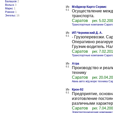
Балашов
2
Вольск
3
Мэйджор Карго Сервис
Маркс
1
0.1
Осуществление межд
Ровное
1
транспорта.
Энгельс
16
Саратов
рег. 5.02.20
Транспортные компании Сарат
ИП Чернявский Д. А.
0.1
- Грузоперевозки. Са
Оперативно реагируем
Грузчик-водитель. Нал
Саратов
рег. 7.02.20
Транспортные компании Сарат
Атра
0.1
Производство и реал
технику
Саратов
рег. 20.04.2
Авиа авто ж/д море техника Са
Крон-92
0.1
Предприятие, основна
изготовление постоя
различными характери
Саратов
рег. 7.04.20
Электротехнические компании