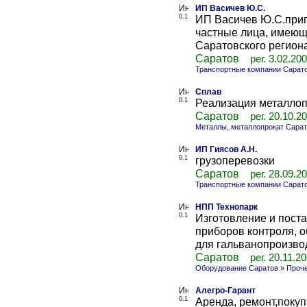
ИП Васичев Ю.С.
0.1
ИП Васичев Ю.С.приг
частные лица, имеющи
Саратовского региона
Саратов
рег. 3.02.20
Транспортные компании Сарат
Сплав
0.1
Реализация металлоп
Саратов
рег. 20.10.2
Металлы, металлопрокат Сара
ИП Гиясов А.Н.
0.1
грузоперевозки
Саратов
рег. 28.09.2
Транспортные компании Сарат
НПП Технопарк
0.1
Изготовление и поста
приборов контроля, 
для гальванопроизвод
Саратов
рег. 20.11.2
Оборудование Саратов
»
Проче
Алегро-Гарант
0.1
Аренда, ремонт,покуп