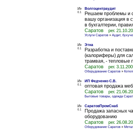
Волгоцентраудит
0.1
Решаем проблемы и с
вашу организация в с
в бухгалтерии, правил
Саратов
рег. 21.10.2
Услуги Саратов
»
Аудит, бухуче
Этна
0.1
Разработка и поставк
(калориферы) для са
трамвая, - тепловые п
Саратов
рег. 3.11.20
Оборудование Саратов
»
Котел
ИП Федченко С.В.
0.1
оптовая продажа ме
Саратов
рег. 21.06.2
Бытовые товары, одежда Сара
СаратовПромСнаб
0.1
Продажа запасных ч
оборудованию
Саратов
рег. 26.08.2
Оборудование Саратов
»
Мета