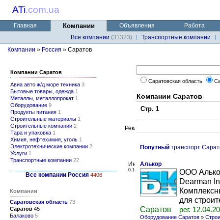
ATi
.
com.ua
Главная
Компании
Объявления
Работа
Все компании
(31323)
Транспортные компании
Компании
»
Россия
» Саратов
Компании Саратов
Саратовская область
С
Авиа авто ж/д море техника
3
Бытовые товары, одежда
1
Компании Саратов
Металлы, металлопрокат
1
Оборудование
9
Стр. 1
Продукты питания
1
Строительные материалы
1
Строительные компании
2
Тара и упаковка
1
Химия, нефтехимия, уголь
1
Электротехнические компании
2
Попутный
транспорт Сарат
Услуги
1
Транспортные компании
22
Алькор
0.1
ООО Алько
Все компании Россия
4406
Dearman In
Комплексн
Компании
для строит
Саратовская область
73
Саратов
Саратов
45
рег. 12.04.2
Балаково
5
Оборудование Саратов
»
Строи