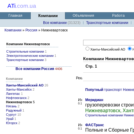
ATi
.
com.ua
Главная
Компании
Объявления
Работа
Все компании
(31323)
Транспортные компании
Компании
»
Россия
» Нижневартовск
Компании Нижневартовск
Ханты-Мансийский АО
Строительные компании
1
Электротехнические компании
1
Компании Нижневартов
Транспортные компании
3
Стр. 1
Все компании Россия
4406
Компании
Ханты-Мансийский АО
26
Ханты-Мансийск
2
Попутный
транспорт Нижне
Лангепас
1
Нефтеюганск
2
Меридиан
Нижневартовск
5
0.1
грузоперевозки строи
Нягань
2
Нижневартовск, Хан
Радужный
1
Сургут
10
Строительные компании Нижне
Урай
1
Югорск
2
ФАСТранс
0.1
Полные и Сборные Гр