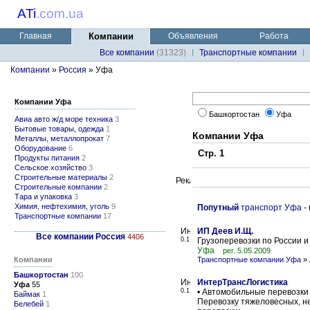
ATi
.
com.ua
Главная
Компании
Объявления
Работа
Все компании
(31323)
Транспортные компании
Компании
»
Россия
» Уфа
Компании Уфа
Башкортостан
Уфа
Авиа авто ж/д море техника
3
Бытовые товары, одежда
1
Компании Уфа
Металлы, металлопрокат
7
Оборудование
6
Стр. 1
Продукты питания
2
Сельское хозяйство
3
Строительные материалы
2
Строительные компании
2
Тара и упаковка
3
Химия, нефтехимия, уголь
9
Попутный
транспорт Уфа
-
Транспортные компании
17
ИП Деев И.Щ.
Все компании Россия
4406
0.1
Грузоперевозки по России и
Уфа
рег. 5.05.2009
Компании
Транспортные компании Уфа
»
Башкортостан
100
ИнтерТрансЛогистика
Уфа
55
0.1
• Автомобильные перевозки 
Баймак
1
Перевозку тяжеловесных, не
Белебей
1