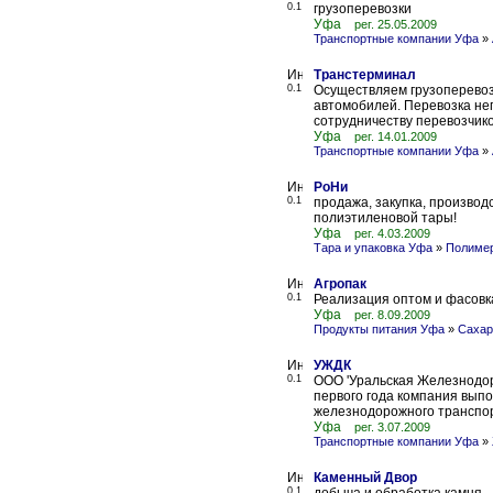
0.1
грузоперевозки
Уфа
рег. 25.05.2009
Транспортные компании Уфа
»
Транстерминал
0.1
Осуществляем грузоперевоз
автомобилей. Перевозка не
сотрудничеству перевозчиков
Уфа
рег. 14.01.2009
Транспортные компании Уфа
»
РоНи
0.1
продажа, закупка, произво
полиэтиленовой тары!
Уфа
рег. 4.03.2009
Тара и упаковка Уфа
»
Полимер
Агропак
0.1
Реализация оптом и фасовк
Уфа
рег. 8.09.2009
Продукты питания Уфа
»
Сахар
УЖДК
0.1
ООО 'Уральская Железнодоро
первого года компания вып
железнодорожного транспорта
Уфа
рег. 3.07.2009
Транспортные компании Уфа
»
Каменный Двор
0.1