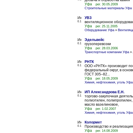
добыча и обработка камня
Уфа
рег. 30.05.2009
Строительные материалы Уфа
УВЗ
0.1
вентиляционное оборудова
Уфа
рег. 25.11.2005
Оборудование Уфа
»
Вентиляц
Эдельвейс
0.1
грузоперевозки
Уфа
рег. 28.03.2006
Транспортные компании Уфа
»
РНТК
0.1
ООО «РНТК» производит по
федеральный округ, в основ
ГОСТ 305–82...
Уфа
рег. 18.05.2009
Химия, нефтехимия, уголь Уфа
ИП Александрова Е.Н.
0.1
торгово-закупочная деятел
полиэтилен, полипропилен, 
масло вазелиновое,
Уфа
рег. 1.02.2007
Химия, нефтехимия, уголь Уфа
Колормет
0.1
Производство и реализация
Уфа
рег. 14.08.2009