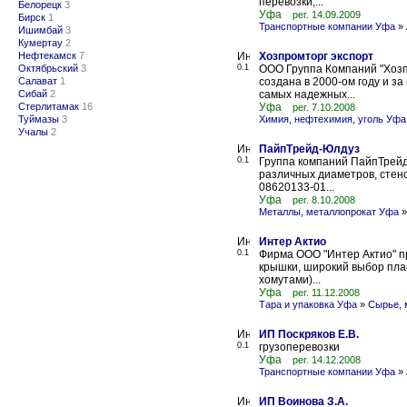
перевозки;...
Белорецк
3
Уфа
рег. 14.09.2009
Бирск
1
Транспортные компании Уфа
»
Ишимбай
3
Кумертау
2
Нефтекамск
7
Хозпромторг экспорт
Октябрьский
3
0.1
ООО Группа Компаний "Хозп
Салават
1
создана в 2000-ом году и з
Сибай
2
самых надежных...
Стерлитамак
16
Уфа
рег. 7.10.2008
Туймазы
3
Химия, нефтехимия, уголь Уфа
Учалы
2
ПайпТрейд-Юлдуз
0.1
Группа компаний ПайпТрейд
различных диаметров, стено
08620133-01...
Уфа
рег. 8.10.2008
Металлы, металлопрокат Уфа
Интер Актио
0.1
Фирма ООО "Интер Актио" п
крышки, широкий выбор плас
хомутами)...
Уфа
рег. 11.12.2008
Тара и упаковка Уфа
»
Сырье, 
ИП Поскряков Е.В.
0.1
грузоперевозки
Уфа
рег. 14.12.2008
Транспортные компании Уфа
»
ИП Воинова З.А.