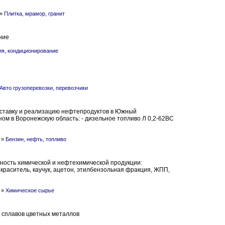
»
Плитка, мрамор, гранит
ние
ия, кондиционирование
Авто грузоперевозки, перевозчики
ставку и реализацию нефтепродуктов в Южный
ном в Воронежскую область: - дизельное топливо Л 0,2-62ВС
»
Бензин, нефть, топливо
ьность химической и нефтехимической продукции:
краситель, каучук, ацетон, этилбензольная фракция, ЖПП,
»
Химическое сырье
 сплавов цветных металлов