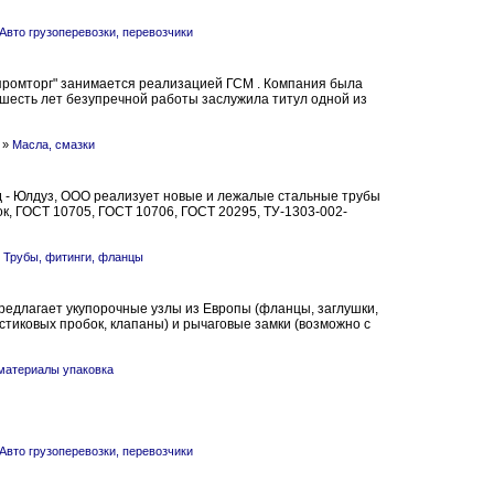
Авто грузоперевозки, перевозчики
ромторг" занимается реализацией ГСМ . Компания была
а шесть лет безупречной работы заслужила титул одной из
»
Масла, смазки
 - Юлдуз, ООО реализует новые и лежалые стальные трубы
к, ГОСТ 10705, ГОСТ 10706, ГОСТ 20295, ТУ-1303-002-
»
Трубы, фитинги, фланцы
редлагает укупорочные узлы из Европы (фланцы, заглушки,
тиковых пробок, клапаны) и рычаговые замки (возможно с
материалы упаковка
Авто грузоперевозки, перевозчики