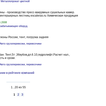
»
Металлопрокат цветной
ны - производство пресс-вакуумных сушильных камер.
интерьерных лестниц escaleras.ru Химическая продукция
4.2008
рабатывающее оборуд.
гионы России, тент, погрузка задняя
Авто грузоперевозки, перевозчики
н. Тент,5т ,36кубов,дл.6.10,гидролифт.Расчет нал.,
ть и сроки.
Авто грузоперевозки, перевозчики
нии в рейтинге компаний
1...20 из 55
1
2
3