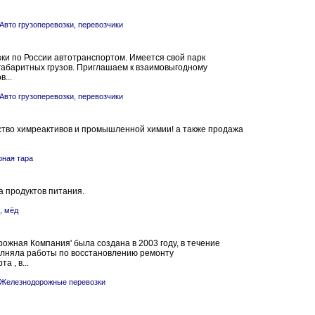
Авто грузоперевозки, перевозчики
ки по России автотранспортом. Имеется свой парк
габаритных грузов. Приглашаем к взаимовыгодному
...
Авто грузоперевозки, перевозчики
дство химреактивов и промышленной химии! а также продажа
ная тара
а продуктов питания.
, мёд
жная Компания' была создана в 2003 году, в течение
олняла работы по восстановлению ремонту
 , в...
Железнодорожные перевозки