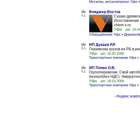
Металлы, металлопрокат Уфа
Вояджер-Восток
0.1
Сушка древеси
Изготовление 
chem-x.ru
Уфа
рег. 10.0
Оборудование Уфа
»
Деревооб
ИП Дукаев Р.Р.
0.1
Перевозка грузов из РБ в ре
Уфа
рег. 16.05.2008
Транспортные компании Уфа
»
ИП Попко О.В.
0.1
Грузоперевозки. Свой автоМа
безнал(без НДС). Аккуратнос
Уфа
рег. 18.03.2009
Транспортные компании Уфа
»
-
Индекс компа