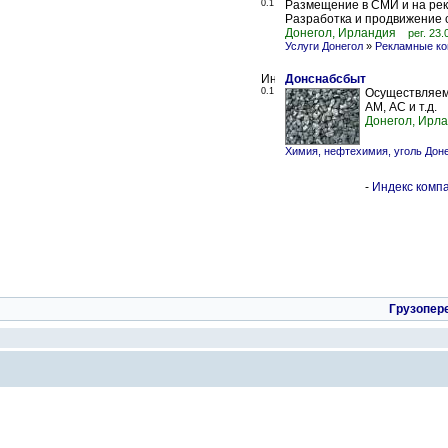
0.1
Размещение в СМИ и на ре
Разработка и продвижение 
Донегол, Ирландия
рег. 23.
Услуги Донегол
»
Рекламные к
Донснабсбыт
0.1
Осуществляем 
АМ, АС и т.д.
Донегол, Ирл
Химия, нефтехимия, уголь Дон
-
Индекс компа
Грузопер