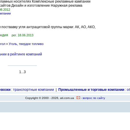
кламных носителях Комплексные рекламные кампании
сайтов Дизайн и изготовление Наружная реклама
08.2012
омпании
поствавку угля антрацитовой группы марки: АК, АО, АКО,
андия
рег. 18.06.2013
егол
»
Уголь, твердое топливо
нии в рейтинге компаний
1...3
евозки
:
транспортные компании
|
Промышленные и торговые компании
:
о
Copyright © 2000 - 2026, ati.com.ua
- вопрос по сайту