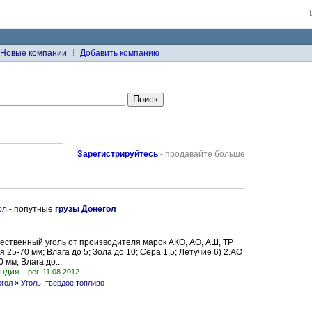
Новые компании
Добавить компанию
Зарегистрируйтесь
- продавайте больше
ол
- попутные
грузы Донегол
ественный уголь от производителя марок АКО, АО, АШ, ТР
 25-70 мм; Влага до 5; Зола до 10; Сера 1,5; Летучие 6) 2.АО
 мм; Влага до...
андия
рег. 11.08.2012
егол
»
Уголь, твердое топливо