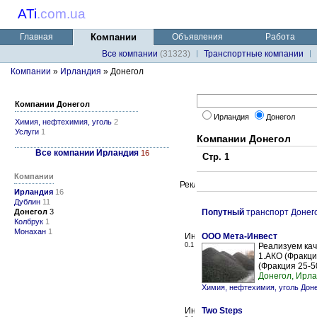
ATi
.
com.ua
Главная
Компании
Объявления
Работа
Все компании
(31323)
Транспортные компании
Компании
»
Ирландия
» Донегол
Компании Донегол
Ирландия
Донегол
Химия, нефтехимия, уголь
2
Услуги
1
Компании Донегол
Все компании Ирландия
16
Стр. 1
Компании
Ирландия
16
Дублин
11
Донегол
3
Попутный
транспорт Донег
Колбрук
1
Монахан
1
ООО Мета-Инвест
0.1
Реализуем кач
1.АКО (Фракция
(Фракция 25-50
Донегол, Ирл
Химия, нефтехимия, уголь Дон
Two Steps