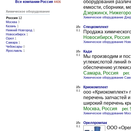
оборудования различн
Все компании Россия
4406
емкости, сборники, ме
Химическое оборудование
Дзержинск, Нижегоро
Химическое оборудование Дзе
Россия
12
Москва
3
Казань
1
Спецкомплект
Нижний Новгород
1
0.1
Продажа химического 
Новосибирск
1
Новосибирск, Россия
Орел
1
Химическое оборудование Нов
Самара
1
Чебоксары
0
Ярославль
1
Кади
0.1
Мы производим и пос
углекислотой линий 
обеспечению углекисл
Самара, Россия
рег.
Химическое оборудование Сам
Криокомплект
0.1
ооо «Криокомплект» 
перечень запчастей и
широкий перечень кри
Москва, Россия
рег.
Химическое оборудование Мос
Орелпромпак
0.1
ООО «Орел