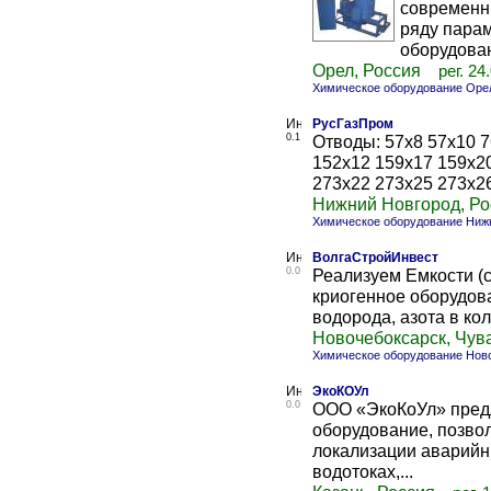
современн
ряду пара
оборудован
Орел, Россия
рег. 24
Химическое оборудование Оре
РусГазПром
0.1
Отводы: 57х8 57х10 7
152х12 159х17 159х2
273х22 273х25 273х26
Нижний Новгород, Ро
Химическое оборудование Ниж
ВолгаСтройИнвест
0.0
Реализуем Емкости (
криогенное оборудова
водорода, азота в кол
Новочебоксарск, Чув
Химическое оборудование Нов
ЭкоКОУл
0.0
ООО «ЭкоКоУл» предл
оборудование, позво
локализации аварийн
водотоках,...