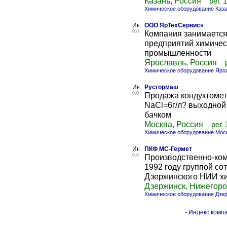
Казань, Россия
рег. 
Химическое оборудование Каз
ООО ЯрТехСервис»
0.0
Компания занимается
предприятий химиче
промышленности
Ярославль, Россия
Химическое оборудование Яро
Русгормаш
0.0
Продажа кондуктомет
NaCl=6г/л? выходной
бачком
Москва, Россия
рег.
Химическое оборудование Мос
ПКФ МС-Гермет
0.0
Производственно-ком
1992 году группой со
Дзержинского НИИ хи
Дзержинск, Нижегоро
Химическое оборудование Дзе
-
Индекс компа