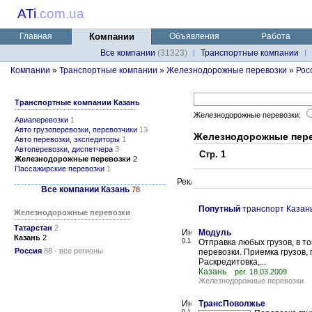
ATi
.
com.ua
Главная
Компании
Объявления
Работа
Все компании
(31323)
Транспортные компании
Компании
»
Транспортные компании
»
Железнодорожные перевозки
»
Рос
Транспортные компании Казань
Железнодорожные перевозки:
Авиаперевозки
1
Авто грузоперевозки, перевозчики
13
Железнодорожные пере
Авто перевозки, экспедиторы
1
Автоперевозки, диспетчера
3
Стр. 1
Железнодорожные перевозки
2
Пассажирские перевозки
1
Все компании Казань
78
Попутный
транспорт Казан
Железнодорожные перевозки
Татарстан
2
Модуль
Казань
2
0.1
Отправка любых грузов, в т
Россия
88 - все регионы
перевозки. Приемка грузов,
Раскредитовка,...
Казань
рег. 18.03.2009
Железнодорожные перевозки
ТрансПоволжье