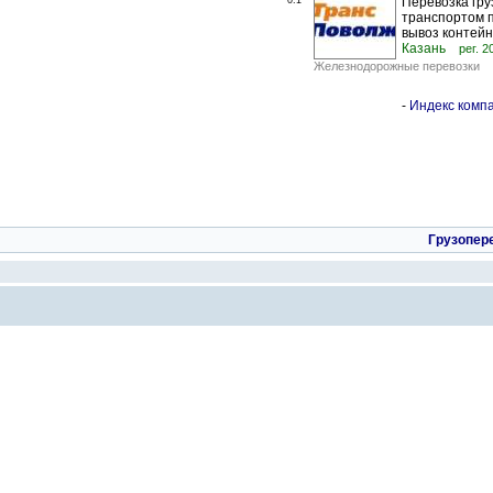
0.1
Перевозка гру
транспортом п
вывоз контейне
Казань
рег. 2
Железнодорожные перевозки
-
Индекс компа
Грузопер