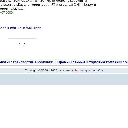
зов в контейнерах 3т, 5т, 20 - 40 ф железнодорожным
о всей из г.Казань территории РФ и странам СНГ. Прием и
ров на склад...
0.07.2009
нии в рейтинге компаний
1...2
евозки
:
транспортные компании
|
Промышленные и торговые компании
:
о
Copyright © 2000 - 2026, ati.com.ua
- вопрос по сайту