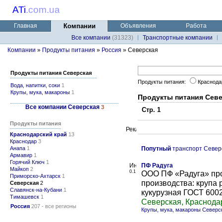
ATi
.
com.ua
Главная
Компании
Объявления
Работа
Все компании
(31323)
Транспортные компании
Компании
»
Продукты питания
»
Россия
» Северская
Продукты питания Северская
Продукты питания:
Краснода
Вода, напитки, соки
1
Крупы, мука, макароны
1
Продукты питания Сев
Все компании Северская
3
Стр. 1
Продукты питания
Краснодарский край
13
Краснодар
3
Анапа
1
Попутный
транспорт Север
Армавир
1
Горячий Ключ
1
ПФ Радуга
Майкоп
2
0.1
ООО ПФ «Радуга» про
Приморско-Ахтарск
1
производства: крупа 
Северская
2
Славянск-на-Кубани
1
кукурузная ГОСТ 6002
Тимашевск
1
Северская, Краснода
Россия
207 - все регионы
Крупы, мука, макароны Северс