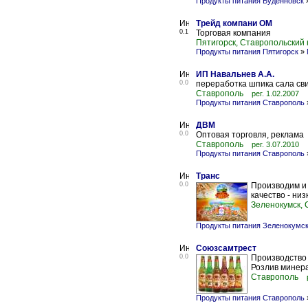
Продукты питания Буденновск
Трейд компани ОМ
0.1
Торговая компания
Пятигорск, Ставропольский 
Продукты питания Пятигорск
»
ИП Навальнев А.А.
0.0
переработка шпика сала св
Ставрополь
рег. 1.02.2007
Продукты питания Ставрополь
ДВМ
0.0
Оптовая торговля, реклама
Ставрополь
рег. 3.07.2010
Продукты питания Ставрополь
Транс
0.0
Производим и 
качество - низ
Зеленокумск, 
Продукты питания Зеленокумс
Союзсамтрест
0.0
Производство 
Розлив минер
Ставрополь
Продукты питания Ставрополь