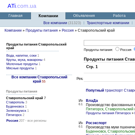
ATi
.
com.ua
Главная
Компании
Объявления
Работа
Все компании
(31323)
Транспортные компании
Компании
»
Продукты питания
»
Россия
» Ставропольский край
Продукты питания Ставропольский
край
Продукты питания:
Россия
Вода, напитки, соки
1
Продукты питания Ста
Крупы, мука, макароны
4
Молочные продукты
1
Стр. 1
Мясные продукты
1
Все компании Ставропольский
край
55
Попутный
транспорт Ставр
Продукты питания
Ставропольский край
7
ВлаДа
Ставрополь
3
0.1
Производство фасованных 
Буденновск
1
Пятигорск, Ставропольский 
Зеленокумск
1
Продукты питания Пятигорск
»
Пятигорск
2
Россия
207 - все регионы
Росэкспорт
0.1
Производства муки пшеничн
Буденновск, Ставропольски