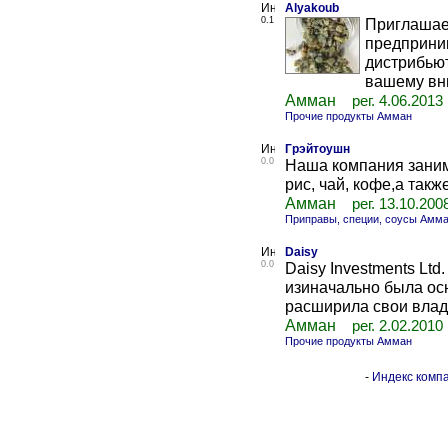
Alyakoub
0.1
Приглашае
предприни
дистрибью
вашему вн
Амман
рег. 4.06.2013
Прочие продукты Амман
Грэйтоушн
0.0
Наша компания заним
рис, чай, кофе,а такж
Амман
рег. 13.10.200
Приправы, специи, соусы Амм
Daisy
0.0
Daisy Investments Lt
изиначально была осн
расширила свои владе
Амман
рег. 2.02.2010
Прочие продукты Амман
-
Индекс компа