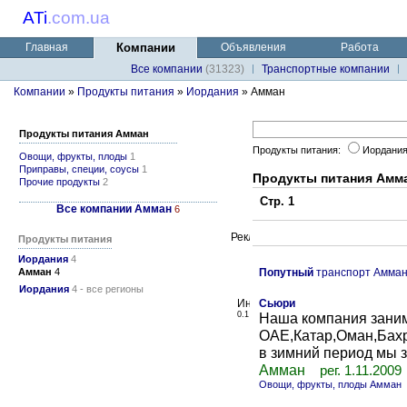
ATi
.
com.ua
Главная
Компании
Объявления
Работа
Все компании
(31323)
Транспортные компании
Компании
»
Продукты питания
»
Иордания
» Амман
Продукты питания Амман
Продукты питания:
Иордани
Овощи, фрукты, плоды
1
Приправы, специи, соусы
1
Продукты питания Амм
Прочие продукты
2
Стр. 1
Все компании Амман
6
Продукты питания
Иордания
4
Амман
4
Попутный
транспорт Амма
Иордания
4 - все регионы
Сьюри
0.1
Наша компания заним
ОАЕ,Катар,Оман,Бахр
в зимний период мы з
Амман
рег. 1.11.2009
Овощи, фрукты, плоды Амман