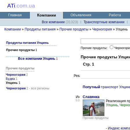
ATi
.
com.ua
Главная
Компании
Объявления
Работа
Все компании
(31323)
Транспортные компании
Компании
»
Продукты питания
»
Прочие продукты
»
Черногория
» Улцинь
Продукты питания Улцинь
Прочие продукты:
Черногор
Прочие продукты
1
Прочие продукты Улци
Все компании Улцинь
1
Стр. 1
Прочие продукты
Черногория
2
Будва
1
Улцинь
1
Попутный
транспорт Улцин
Черногория
2 - все регионы
Славянка
0.0
Реализация п
Улцинь, Черн
Прочие продукты
-
Индекс компа